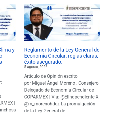
Clima y
Reglamento de la Ley General de
o
Economía Circular: reglas claras,
s
éxito asegurado.
5 agosto, 2026
Artículo de Opinión escrito
r:
por Miguel Ángel Moreno , Consejero
|
Delegado de Economía Circular de
e
COPARMEX | Vía: @ElIndpendiente X:
PARMEX |
@m_morenohdez La promulgación
anchosuarezh
de la Ley General de