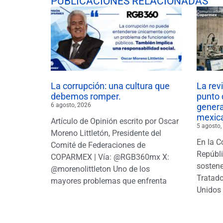
PUBLICACIONES RELACIONADAS
La corrupción: una cultura que
La rev
debemos romper.
punto 
6 agosto, 2026
gener
mexic
Artículo de Opinión escrito por Oscar
5 agosto,
Moreno Littletón, Presidente del
En la C
Comité de Federaciones de
Repúbl
COPARMEX | Vía: @RGB360mx X:
sostene
@morenolittleton Uno de los
Tratado
mayores problemas que enfrenta
Unidos 