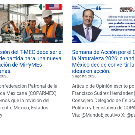
isión del T-MEC debe ser el
Semana de Acción por el 
de partida para una nueva
la Naturaleza 2026: cuand
ación de MiPyMEs
México decide convertir la
anas.
ideas en acción.
 2026
5 agosto, 2026
onfederación Patronal de la
Artículo de Opinión escrito po
ica Mexicana (COPARMEX)
Francisco Suárez Hernández 
mos que la revisión del
Consejero Delegado de Enlac
 entre México, Estados
Político y Legislativo de CO
y
Vía: @MundoEjecutivo X: @p