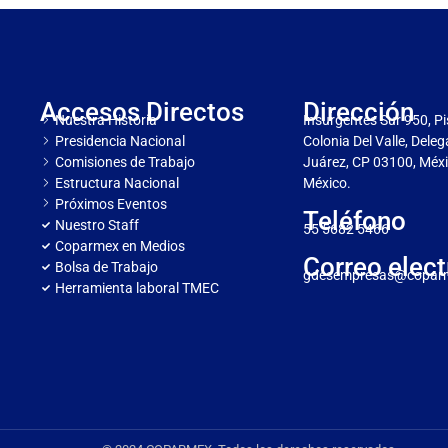
Accesos Directos
Dirección
Nuestra Historia
Insurgentes Sur 950, Pi
Presidencia Nacional
Colonia Del Valle, Dele
Comisiones de Trabajo
Juárez, CP 03100, Méxi
Estructura Nacional
México.
Próximos Eventos
Teléfono
Nuestro Staff
55 5682 5466
Coparmex en Medios
Correo elect
Bolsa de Trabajo
gdesempresas@copar
Herramienta laboral TMEC