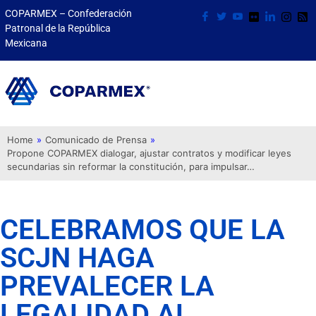
COPARMEX – Confederación
Patronal de la República
Mexicana
Home
»
Comunicado de Prensa
»
Propone COPARMEX dialogar, ajustar contratos y modificar leyes
secundarias sin reformar la constitución, para impulsar…
CELEBRAMOS QUE LA
SCJN HAGA
PREVALECER LA
LEGALIDAD AL