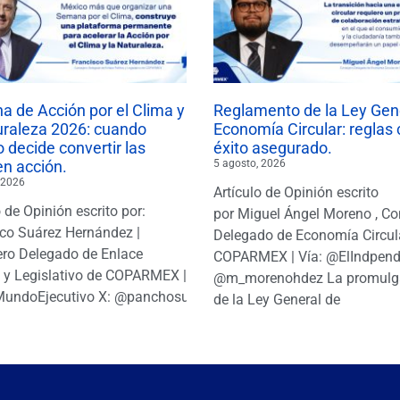
 de Acción por el Clima y
Reglamento de la Ley Gen
uraleza 2026: cuando
Economía Circular: reglas 
 decide convertir las
éxito asegurado.
en acción.
5 agosto, 2026
 2026
Artículo de Opinión escrito
o de Opinión escrito por:
por Miguel Ángel Moreno , Co
co Suárez Hernández |
Delegado de Economía Circul
ro Delegado de Enlace
COPARMEX | Vía: @ElIndpendi
o y Legislativo de COPARMEX |
@m_morenohdez La promulg
MundoEjecutivo X: @panchosuarezh
de la Ley General de