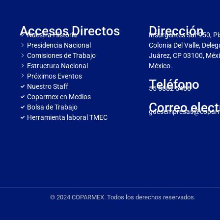
Accesos Directos
Dirección
Nuestra Historia
Insurgentes Sur 950, Pi
Presidencia Nacional
Colonia Del Valle, Dele
Comisiones de Trabajo
Juárez, CP 03100, Méxi
Estructura Nacional
México.
Próximos Eventos
Teléfono
Nuestro Staff
55 5682 5466
Coparmex en Medios
Correo elect
Bolsa de Trabajo
gdesempresas@copar
Herramienta laboral TMEC
© 2024 COPARMEX. Todos los derechos reservados.