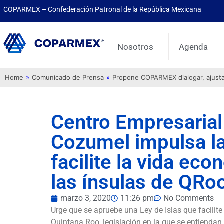
COPARMEX – Confederación Patronal de la República Mexicana
Nosotros
Agenda
Home
»
Comunicado de Prensa
»
Propone COPARMEX dialogar, ajustar 
Centro Empresaria
Cozumel impulsa la
facilite la vida ec
las ínsulas de QRo
marzo 3, 2020
11:26 pm
No Comments
Urge que se apruebe una Ley de Islas que facilite
Quintana Roo, legislación en la que se entiendan 