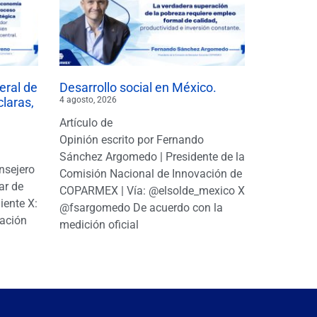
eral de
Desarrollo social en México.
claras,
4 agosto, 2026
Artículo de
Opinión escrito por Fernando
Sánchez Argomedo | Presidente de la
nsejero
Comisión Nacional de Innovación de
ar de
COPARMEX | Vía: @elsolde_mexico X:
ente X:
@fsargomedo De acuerdo con la
ación
medición oficial