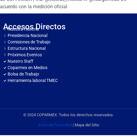
acuerdo con la medición oficial
Accesos Directos
Nuestra Historia
Presidencia Nacional
Comisiones de Trabajo
Estructura Nacional
Próximos Eventos
Nuestro Staff
Coparmex en Medios
Bolsa de Trabajo
Herramienta laboral TMEC
© 2024 COPARMEX. Todos los derechos reservados.
Aviso de Privacidad
| Mapa del Sitio