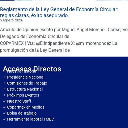
Reglamento de la Ley General de Economía Circular:
reglas claras, éxito asegurado.
5 agosto, 2026
Artículo de Opinión escrito por Miguel Ángel Moreno , Consejero
Delegado de Economía Circular de
COPARMEX | Vía: @ElIndpendiente X: @m_morenohdez La
promulgación de la Ley General de
Accesos Directos
Nuestra Historia
Presidencia Nacional
Comisiones de Trabajo
Estructura Nacional
Próximos Eventos
Nuestro Staff
Coparmex en Medios
Bolsa de Trabajo
Herramienta laboral TMEC