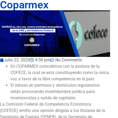
Coparmex
julio 22, 2020
4:50 pm
No Comments
En COPARMEX coincidimos con la postura de la
COFECE, la cual se está constituyendo como la única
voz a favor de la libre competencia en el país
El retraso en permisos y obstáculos regulatorios
están provocando incertidumbre jurídica para
inversionistas y salida de capitales
La Comisión Federal de Competencia Económica
(COFECE) emitió una opinión dirigida a los titulares de la
Secretaría de Energía (SENER), de la Secretaría de