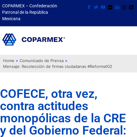
COPARMEX – Confederación
Patronal de la República
Mexicana
Home
»
Comunicado de Prensa
»
Mensaje: Recolección de firmas ciudadanas #Reforma102
COFECE, otra vez,
contra actitudes
monopólicas de la CRE
y del Gobierno Federal: