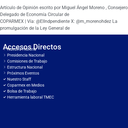
Artículo de Opinión escrito por Miguel Ángel Moreno , Consejero
Delegado de Economía Circular de
COPARMEX | Vía: @ElIndpendiente X: @m_morenohdez La
promulgación de la Ley General de
Accesos Directos
Nuestra Historia
Presidencia Nacional
Comisiones de Trabajo
Estructura Nacional
Próximos Eventos
Nuestro Staff
Coparmex en Medios
Bolsa de Trabajo
Herramienta laboral TMEC