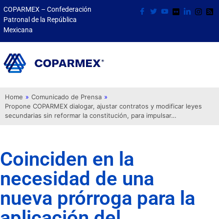
COPARMEX – Confederación
Patronal de la República
Mexicana
Home
»
Comunicado de Prensa
»
Propone COPARMEX dialogar, ajustar contratos y modificar leyes
secundarias sin reformar la constitución, para impulsar…
Coinciden en la
necesidad de una
nueva prórroga para la
aplicación del