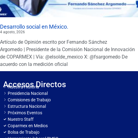
Desarrollo social en México.
4 agosto, 2026
Artículo de Opinión escrito por Fernando Sánchez
Argomedo | Presidente de la Comisión Nacional de Innovación
de COPARMEX | Vía: @elsolde_mexico X: @fsargomedo De
acuerdo con la medición oficial
Accesos Directos
Nuestra Historia
Presidencia Nacional
Comisiones de Trabajo
Estructura Nacional
Próximos Eventos
Nuestro Staff
Coparmex en Medios
Bolsa de Trabajo