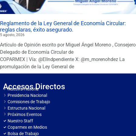
Reglamento de la Ley General de Economía Circular:
reglas claras, éxito asegurado.
5 agosto, 2026
Artículo de Opinión escrito por Miguel Ángel Moreno , Consejero
Delegado de Economía Circular de
COPARMEX | Vía: @ElIndpendiente X: @m_morenohdez La
promulgación de la Ley General de
Accesos Directos
Nuestra Historia
Presidencia Nacional
Comisiones de Trabajo
Estructura Nacional
Próximos Eventos
Nuestro Staff
Coparmex en Medios
Bolsa de Trabajo