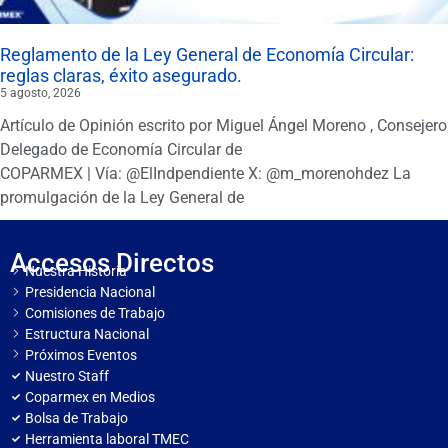
Reglamento de la Ley General de Economía Circular:
reglas claras, éxito asegurado.
5 agosto, 2026
Artículo de Opinión escrito por Miguel Ángel Moreno , Consejero
Delegado de Economía Circular de
COPARMEX | Vía: @ElIndpendiente X: @m_morenohdez La
promulgación de la Ley General de
Accesos Directos
Nuestra Historia
Presidencia Nacional
Comisiones de Trabajo
Estructura Nacional
Próximos Eventos
Nuestro Staff
Coparmex en Medios
Bolsa de Trabajo
Herramienta laboral TMEC