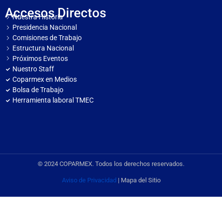
Accesos Directos
Nuestra Historia
Presidencia Nacional
Comisiones de Trabajo
Estructura Nacional
Próximos Eventos
Nuestro Staff
Coparmex en Medios
Bolsa de Trabajo
Herramienta laboral TMEC
© 2024 COPARMEX. Todos los derechos reservados.
Aviso de Privacidad
| Mapa del Sitio