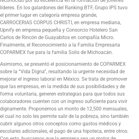
reconocido por su excelencia en la formación de jóvenes
líderes. En los galardones del Ranking BTF, Grupo IPS tuvo
el primer lugar en categoría empresa grande,
CARROCERIAS CORPUS CHRISTI, en empresa mediana,
Upnify en empresa pequeña y Consorcio Hotelero San
Carlos de Rincón de Guayabitos en compañía Micro.
Finalmente, el Reconocimiento a la Familia Empresaria
COPARMEX fue para la familia Solis de Michoacán.
Asimismo, se presentó el posicionamiento de COPARMEX
sobre la “Vida Digna”, resaltando la urgente necesidad de
mejorar el ingreso laboral en México. Se trata de promover
que las empresas, en la medida de sus posibilidades y de
forma voluntaria, generen estrategias para que todos sus
colaboradores cuenten con un ingreso suficiente para vivir
dignamente. Proponemos un monto de 12,500 mensuales,
el cual no solo les permite salir de la pobreza, sino también
cubrir algunos otros conceptos como gastos médicos y
escolares adicionales, el pago de una hipoteca, entre otros.
Con esto, buscamos que la empresa sea un motor de