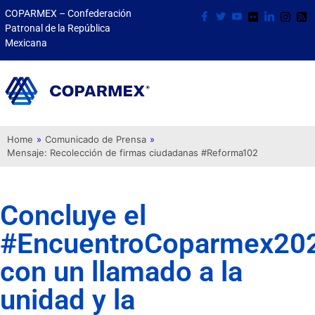
COPARMEX – Confederación
Patronal de la República
Mexicana
Home
»
Comunicado de Prensa
»
Mensaje: Recolección de firmas ciudadanas #Reforma102
Concluye el
#EncuentroCoparmex20
con un llamado a la
unidad y la