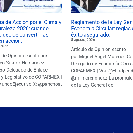
 de Acción por el Clima y
Reglamento de la Ley Gen
uraleza 2026: cuando
Economía Circular: reglas 
 decide convertir las
éxito asegurado.
en acción.
5 agosto, 2026
 2026
Artículo de Opinión escrito
o de Opinión escrito por:
por Miguel Ángel Moreno , Co
co Suárez Hernández |
Delegado de Economía Circul
ro Delegado de Enlace
COPARMEX | Vía: @ElIndpendi
o y Legislativo de COPARMEX |
@m_morenohdez La promulg
MundoEjecutivo X: @panchosuarezh
de la Ley General de