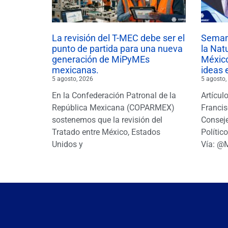
La revisión del T-MEC debe ser el
Semana
punto de partida para una nueva
la Nat
generación de MiPyMEs
México
mexicanas.
ideas 
5 agosto, 2026
5 agosto,
En la Confederación Patronal de la
Artícul
República Mexicana (COPARMEX)
Francis
sostenemos que la revisión del
Conseje
Tratado entre México, Estados
Polític
Unidos y
Vía: @