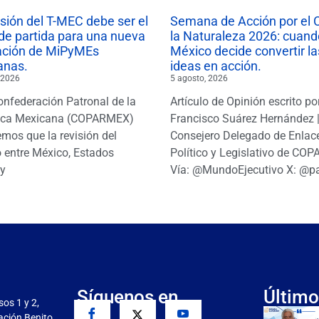
isión del T-MEC debe ser el
Semana de Acción por el 
de partida para una nueva
la Naturaleza 2026: cuand
ación de MiPyMEs
México decide convertir la
anas.
ideas en acción.
 2026
5 agosto, 2026
onfederación Patronal de la
Artículo de Opinión escrito po
ica Mexicana (COPARMEX)
Francisco Suárez Hernández 
mos que la revisión del
Consejero Delegado de Enlac
 entre México, Estados
Político y Legislativo de CO
y
Vía: @MundoEjecutivo X: @p
Síguenos en
Último
sos 1 y 2,
gación Benito