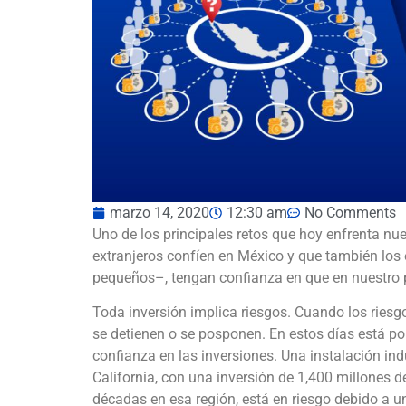
marzo 14, 2020
12:30 am
No Comments
Uno de los principales retos que hoy enfrenta nue
extranjeros confíen en México y que también los
pequeños–, tengan confianza en que en nuestro p
Toda inversión implica riesgos. Cuando los riesgo
se detienen o se posponen. En estos días está po
confianza en las inversiones. Una instalación ind
California, con una inversión de 1,400 millones d
décadas en esa región, está en riesgo debido a u