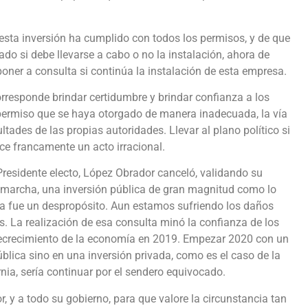
esta inversión ha cumplido con todos los permisos, y de que
ado si debe llevarse a cabo o no la instalación, ahora de
oner a consulta si continúa la instalación de esta empresa.
responde brindar certidumbre y brindar confianza a los
un permiso que se haya otorgado de manera inadecuada, la vía
ultades de las propias autoridades. Llevar al plano político si
ce francamente un acto irracional.
residente electo, López Obrador canceló, validando su
 marcha, una inversión pública de gran magnitud como lo
na fue un despropósito. Aun estamos sufriendo los daños
s. La realización de esa consulta minó la confianza de los
 decrecimiento de la economía en 2019. Empezar 2020 con un
ública sino en una inversión privada, como es el caso de la
rnia, sería continuar por el sendero equivocado.
y a todo su gobierno, para que valore la circunstancia tan