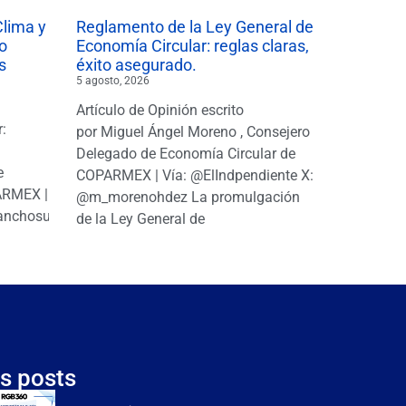
Clima y
Reglamento de la Ley General de
o
Economía Circular: reglas claras,
s
éxito asegurado.
5 agosto, 2026
Artículo de Opinión escrito
r:
por Miguel Ángel Moreno , Consejero
|
Delegado de Economía Circular de
e
COPARMEX | Vía: @ElIndpendiente X:
PARMEX |
@m_morenohdez La promulgación
anchosuarezh
de la Ley General de
s posts