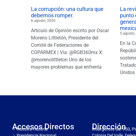
La corrupción: una cultura que
La rev
debemos romper.
punto 
6 agosto, 2026
gener
mexic
Artículo de Opinión escrito por Oscar
5 agosto,
Moreno Littletón, Presidente del
En la C
Comité de Federaciones de
Repúbl
COPARMEX | Vía: @RGB360mx X:
sostene
@morenolittleton Uno de los
Tratado
mayores problemas que enfrenta
Unidos 
Accesos Directos
Dirección
Nuestra Historia
Insurgentes Sur 950, Pi
Presidencia Nacional
Colonia Del Valle, Dele