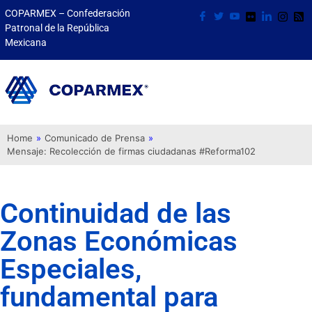
COPARMEX – Confederación
Patronal de la República
Mexicana
Home
»
Comunicado de Prensa
»
Mensaje: Recolección de firmas ciudadanas #Reforma102
Continuidad de las
Zonas Económicas
Especiales,
fundamental para