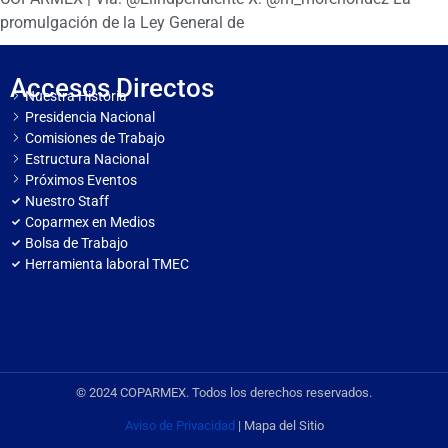
promulgación de la Ley General de
Accesos Directos
Nuestra Historia
Presidencia Nacional
Comisiones de Trabajo
Estructura Nacional
Próximos Eventos
Nuestro Staff
Coparmex en Medios
Bolsa de Trabajo
Herramienta laboral TMEC
© 2024 COPARMEX. Todos los derechos reservados.
Aviso de Privacidad
| Mapa del Sitio