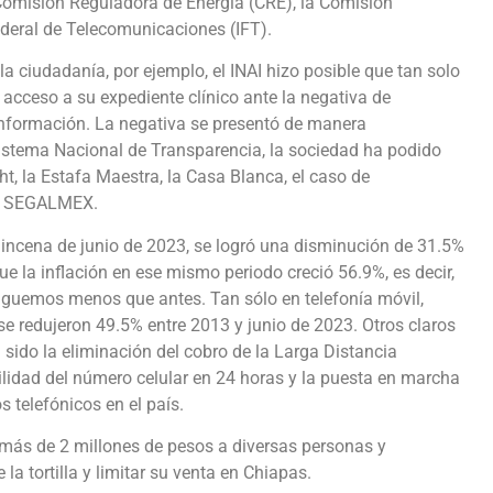
omisión Reguladora de Energía (CRE), la Comisión
ederal de Telecomunicaciones (IFT).
a ciudadanía, por ejemplo, el INAI hizo posible que tan solo
 acceso a su expediente clínico ante la negativa de
a información. La negativa se presentó de manera
 Sistema Nacional de Transparencia, la sociedad ha podido
, la Estafa Maestra, la Casa Blanca, el caso de
en SEGALMEX.
quincena de junio de 2023, se logró una disminución de 31.5%
e la inflación en ese mismo periodo creció 56.9%, es decir,
paguemos menos que antes. Tan sólo en telefonía móvil,
se redujeron 49.5% entre 2013 y junio de 2023. Otros claros
 sido la eliminación del cobro de la Larga Distancia
lidad del número celular en 24 horas y la puesta en marcha
 telefónicos en el país.
más de 2 millones de pesos a diversas personas y
a tortilla y limitar su venta en Chiapas.