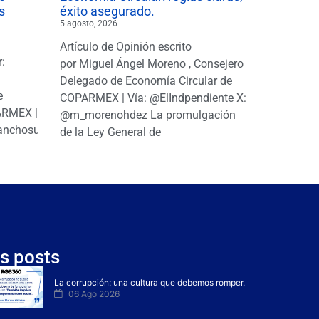
s
éxito asegurado.
5 agosto, 2026
Artículo de Opinión escrito
r:
por Miguel Ángel Moreno , Consejero
|
Delegado de Economía Circular de
e
COPARMEX | Vía: @ElIndpendiente X:
PARMEX |
@m_morenohdez La promulgación
anchosuarezh
de la Ley General de
s posts
La corrupción: una cultura que debemos romper.
06 Ago 2026