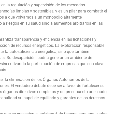
 en la regulación y supervisión de los mercados
ergías limpias y sostenibles, y es un pilar para combatir el
rnos a que volvamos a un monopolio altamente
 a riesgos en su salud sino a aumentos arbitrarios en las
ntiza transparencia y eficiencia en las licitaciones y
acción de recursos energéticos. La exploración responsable
ar la autosuficiencia energética, sino que también
país. Su desaparición, podría generar un ambiente de
 desincentivando la participación de empresas que son clave
país.
ser la eliminación de los Órganos Autónomos de la
ones. El verdadero debate debe ser a favor de fortalecer su
us órganos directivos completos y un presupuesto adecuado,
abalidad su papel de equilibrio y garantes de los derechos
s que se presenten el próximo 5 de febrero, para analizarlas