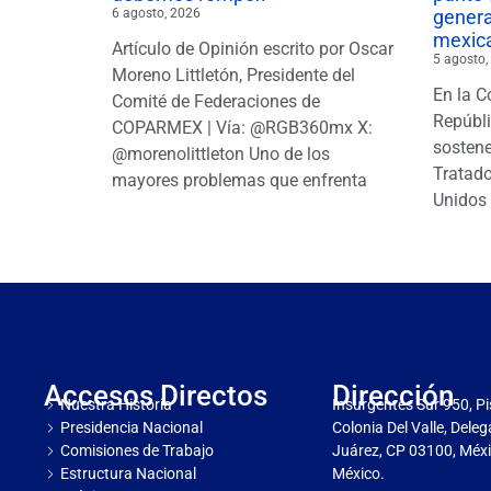
6 agosto, 2026
gener
mexic
Artículo de Opinión escrito por Oscar
5 agosto,
Moreno Littletón, Presidente del
En la C
Comité de Federaciones de
Repúbl
COPARMEX | Vía: @RGB360mx X:
sostene
@morenolittleton Uno de los
Tratado
mayores problemas que enfrenta
Unidos 
Accesos Directos
Dirección
Nuestra Historia
Insurgentes Sur 950, Pi
Presidencia Nacional
Colonia Del Valle, Dele
Comisiones de Trabajo
Juárez, CP 03100, Méxi
Estructura Nacional
México.