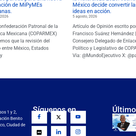
ación de MiPyMEs
México decide convertir la
anas.
ideas en acción.
 2026
5 agosto, 2026
onfederación Patronal de la
Artículo de Opinión escrito po
ica Mexicana (COPARMEX)
Francisco Suárez Hernández 
mos que la revisión del
Consejero Delegado de Enlac
 entre México, Estados
Político y Legislativo de CO
y
Vía: @MundoEjecutivo X: @p
Síguenos en
Último
sos 1 y 2,
gación Benito
co, Ciudad de