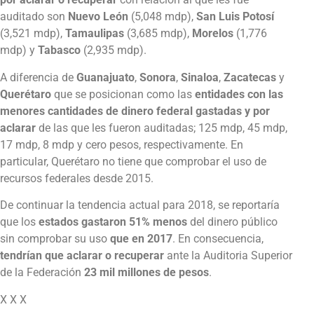
auditado son
Nuevo León
(5,048 mdp),
San Luis Potosí
(3,521 mdp),
Tamaulipas
(3,685 mdp),
Morelos
(1,776
mdp) y
Tabasco
(2,935 mdp).
A diferencia de
Guanajuato
,
Sonora
,
Sinaloa
,
Zacatecas
y
Querétaro
que se posicionan como las
entidades con las
menores cantidades de dinero federal gastadas y por
aclarar
de las que les fueron auditadas; 125 mdp, 45 mdp,
17 mdp, 8 mdp y cero pesos, respectivamente. En
particular, Querétaro no tiene que comprobar el uso de
recursos federales desde 2015.
De continuar la tendencia actual para 2018, se reportaría
que los
estados gastaron 51% menos
del dinero público
sin comprobar su uso
que en 2017
. En consecuencia,
tendrían que aclarar o recuperar
ante la Auditoria Superior
de la Federación
23 mil millones de pesos
.
X X X