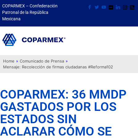
COPARMEX – Confederación
Patronal de la República
Mexicana
Home
»
Comunicado de Prensa
»
Mensaje: Recolección de firmas ciudadanas #Reforma102
COPARMEX: 36 MMDP
GASTADOS POR LOS
ESTADOS SIN
ACLARAR CÓMO SE