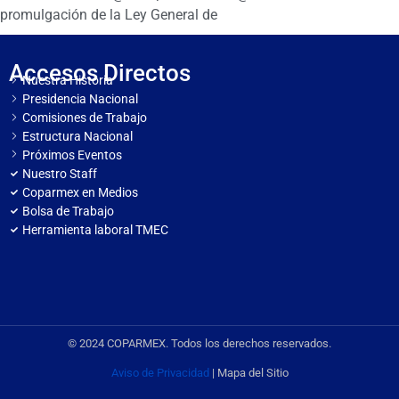
promulgación de la Ley General de
Accesos Directos
Nuestra Historia
Presidencia Nacional
Comisiones de Trabajo
Estructura Nacional
Próximos Eventos
Nuestro Staff
Coparmex en Medios
Bolsa de Trabajo
Herramienta laboral TMEC
© 2024 COPARMEX. Todos los derechos reservados.
Aviso de Privacidad
| Mapa del Sitio