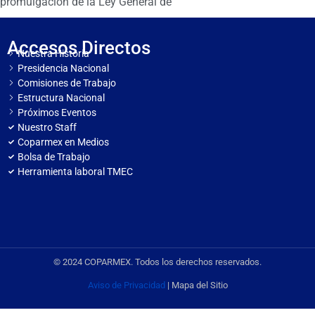
promulgación de la Ley General de
Accesos Directos
Nuestra Historia
Presidencia Nacional
Comisiones de Trabajo
Estructura Nacional
Próximos Eventos
Nuestro Staff
Coparmex en Medios
Bolsa de Trabajo
Herramienta laboral TMEC
© 2024 COPARMEX. Todos los derechos reservados.
Aviso de Privacidad
| Mapa del Sitio