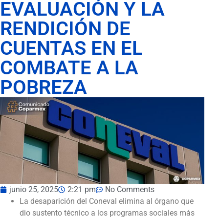
EVALUACIÓN Y LA
RENDICIÓN DE
CUENTAS EN EL
COMBATE A LA
POBREZA
junio 25, 2025
2:21 pm
No Comments
La desaparición del Coneval elimina al órgano que
dio sustento técnico a los programas sociales más