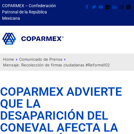
COPARMEX – Confederación
Patronal de la República
Mexicana
Home
»
Comunicado de Prensa
»
Mensaje: Recolección de firmas ciudadanas #Reforma102
COPARMEX ADVIERTE
QUE LA
DESAPARICIÓN DEL
CONEVAL AFECTA LA