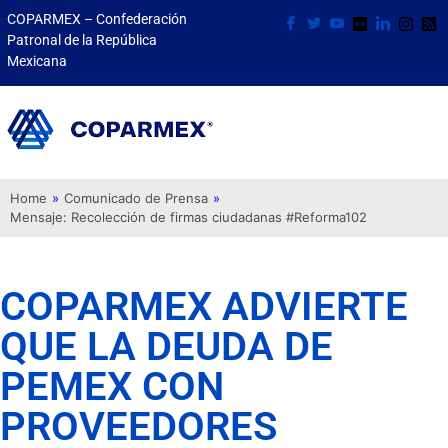
COPARMEX – Confederación
Patronal de la República
Mexicana
Home
»
Comunicado de Prensa
»
Mensaje: Recolección de firmas ciudadanas #Reforma102
COPARMEX ADVIERTE
QUE LA DEUDA DE
PEMEX CON
PROVEEDORES