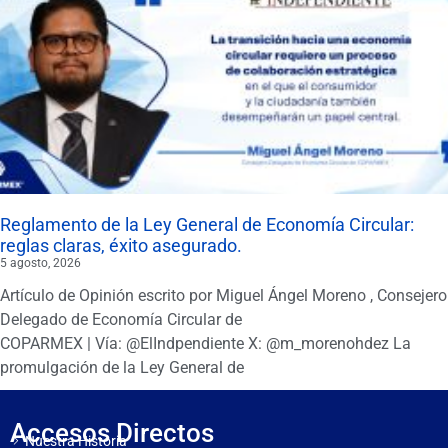
Reglamento de la Ley General de Economía Circular:
reglas claras, éxito asegurado.
5 agosto, 2026
Artículo de Opinión escrito por Miguel Ángel Moreno , Consejero
Delegado de Economía Circular de
COPARMEX | Vía: @ElIndpendiente X: @m_morenohdez La
promulgación de la Ley General de
Accesos Directos
Nuestra Historia