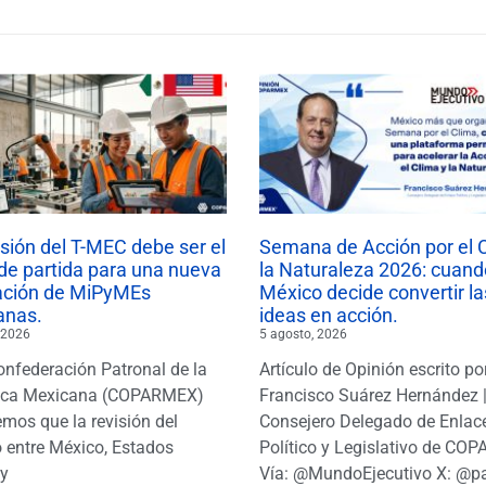
isión del T-MEC debe ser el
Semana de Acción por el 
de partida para una nueva
la Naturaleza 2026: cuand
ación de MiPyMEs
México decide convertir la
anas.
ideas en acción.
 2026
5 agosto, 2026
onfederación Patronal de la
Artículo de Opinión escrito po
ica Mexicana (COPARMEX)
Francisco Suárez Hernández 
mos que la revisión del
Consejero Delegado de Enlac
 entre México, Estados
Político y Legislativo de CO
y
Vía: @MundoEjecutivo X: @p