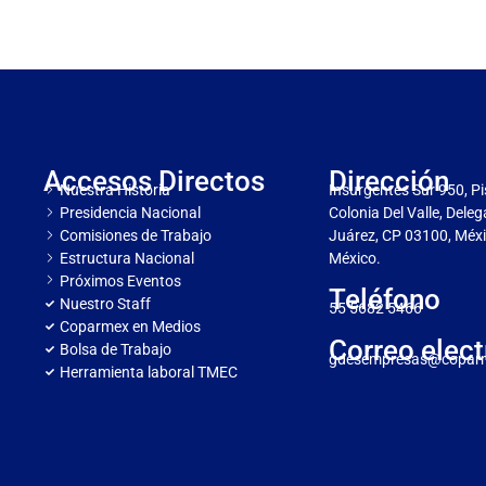
Accesos Directos
Dirección
Nuestra Historia
Insurgentes Sur 950, Pi
Presidencia Nacional
Colonia Del Valle, Dele
Comisiones de Trabajo
Juárez, CP 03100, Méxi
Estructura Nacional
México.
Próximos Eventos
Teléfono
Nuestro Staff
55 5682 5466
Coparmex en Medios
Correo elect
Bolsa de Trabajo
gdesempresas@copar
Herramienta laboral TMEC