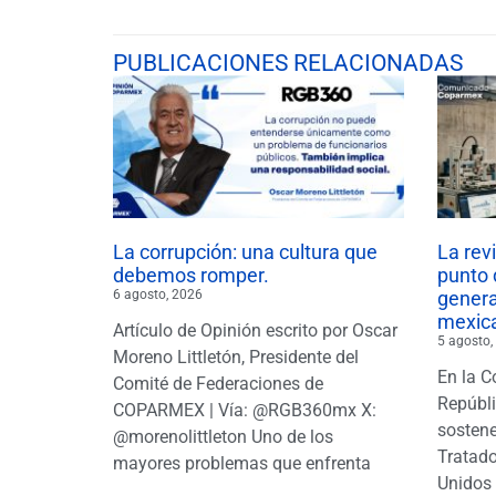
PUBLICACIONES RELACIONADAS
La corrupción: una cultura que
La rev
debemos romper.
punto 
6 agosto, 2026
gener
mexic
Artículo de Opinión escrito por Oscar
5 agosto,
Moreno Littletón, Presidente del
En la C
Comité de Federaciones de
Repúbl
COPARMEX | Vía: @RGB360mx X:
sostene
@morenolittleton Uno de los
Tratado
mayores problemas que enfrenta
Unidos 