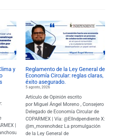
Clima y
Reglamento de la Ley General de
o
Economía Circular: reglas claras,
s
éxito asegurado.
5 agosto, 2026
Artículo de Opinión escrito
r:
por Miguel Ángel Moreno , Consejero
|
Delegado de Economía Circular de
e
COPARMEX | Vía: @ElIndpendiente X:
PARMEX |
@m_morenohdez La promulgación
anchosuarezh
de la Ley General de