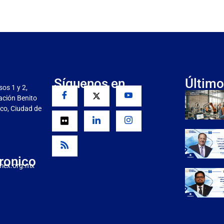
Síguenos en
Último
sos 1 y 2,
gación Benito
co, Ciudad de
ronico
mex.org.mx