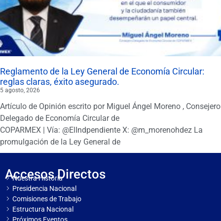
Reglamento de la Ley General de Economía Circular:
reglas claras, éxito asegurado.
5 agosto, 2026
Artículo de Opinión escrito por Miguel Ángel Moreno , Consejero
Delegado de Economía Circular de
COPARMEX | Vía: @ElIndpendiente X: @m_morenohdez La
promulgación de la Ley General de
Accesos Directos
Nuestra Historia
Presidencia Nacional
Comisiones de Trabajo
Estructura Nacional
Próximos Eventos