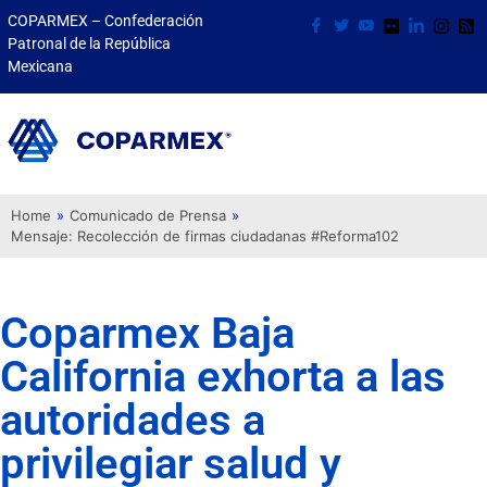
COPARMEX – Confederación
Patronal de la República
Mexicana
Home
»
Comunicado de Prensa
»
Mensaje: Recolección de firmas ciudadanas #Reforma102
Coparmex Baja
California exhorta a las
autoridades a
privilegiar salud y