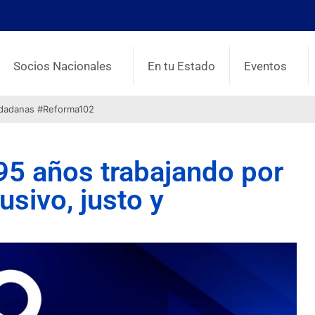
Socios Nacionales
En tu Estado
Eventos
udadanas #Reforma102
5 años trabajando por
sivo, justo y