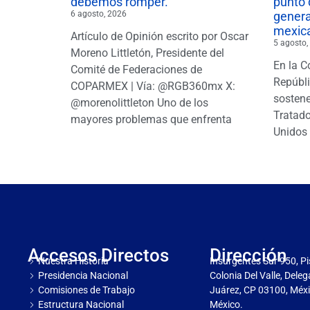
debemos romper.
punto 
6 agosto, 2026
gener
mexic
Artículo de Opinión escrito por Oscar
5 agosto,
Moreno Littletón, Presidente del
En la C
Comité de Federaciones de
Repúbl
COPARMEX | Vía: @RGB360mx X:
sostene
@morenolittleton Uno de los
Tratado
mayores problemas que enfrenta
Unidos 
Accesos Directos
Dirección
Nuestra Historia
Insurgentes Sur 950, Pi
Presidencia Nacional
Colonia Del Valle, Dele
Comisiones de Trabajo
Juárez, CP 03100, Méxi
Estructura Nacional
México.