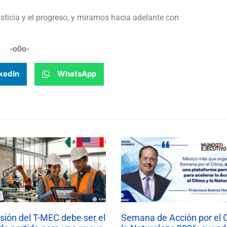
usticia y el progreso, y miramos hacia adelante con
-o0o-
kedIn
WhatsApp
isión del T-MEC debe ser el
Semana de Acción por el 