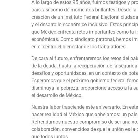
A lo largo de estos 95 años, fuimos testigos y pr
país, así como de momentos brillantes. Desde la
creación de un Instituto Federal Electoral ciudad
y el desarrollo económico inclusivo. Estos princi
que México enfrenta retos importantes como la ins
económicas. Como sindicato patronal, hemos imp
en el centro el bienestar de los trabajadores.
De cara al futuro, enfrentaremos los retos del pa
de la deuda, hasta la recuperación de la seguri
desafíos y oportunidades, en un contexto de pol
Esperamos que el próximo gobierno federal foment
disminuya la pobreza, proporcione acceso a la s
el desarrollo de México.
Nuestra labor trasciende este aniversario. En es
hacer realidad el México que anhelamos: un país 
Refrendamos nuestro compromiso de ser una voz fi
colaboración, convencidos de que la unión es la 
que todos juntos.