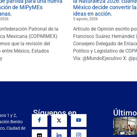
de partida para una nueva
la Naturaleza 2026: cuand
ación de MiPyMEs
México decide convertir la
anas.
ideas en acción.
 2026
5 agosto, 2026
onfederación Patronal de la
Artículo de Opinión escrito po
ica Mexicana (COPARMEX)
Francisco Suárez Hernández 
mos que la revisión del
Consejero Delegado de Enlac
 entre México, Estados
Político y Legislativo de CO
y
Vía: @MundoEjecutivo X: @p
Síguenos en
Último
sos 1 y 2,
gación Benito
co, Ciudad de