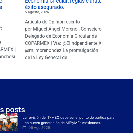
o
Economía Circular: reglas claras,
s
éxito asegurado.
5 agosto, 2026
Artículo de Opinión escrito
r:
por Miguel Ángel Moreno , Consejero
|
Delegado de Economía Circular de
e
COPARMEX | Vía: @ElIndpendiente X:
PARMEX |
@m_morenohdez La promulgación
anchosuarezh
de la Ley General de
s posts
La revisión del T-MEC debe ser el punto de partida para
una nueva generación de MiPyMEs mexicanas.
05 Ago 2026