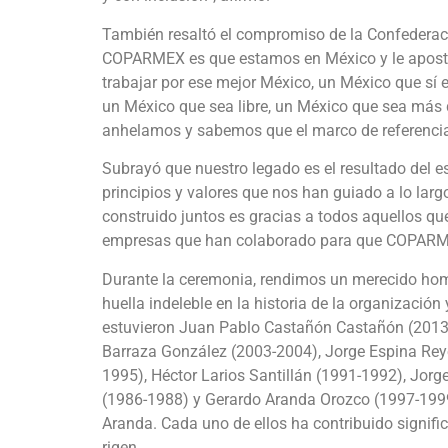
También resaltó el compromiso de la Confederac
COPARMEX es que estamos en México y le apos
trabajar por ese mejor México, un México que sí
un México que sea libre, un México que sea más 
anhelamos y sabemos que el marco de referencia 
Subrayó que nuestro legado es el resultado del e
principios y valores que nos han guiado a lo lar
construido juntos es gracias a todos aquellos que
empresas que han colaborado para que COPARMEX 
Durante la ceremonia, rendimos un merecido hom
huella indeleble en la historia de la organizació
estuvieron Juan Pablo Castañón Castañón (2013-
Barraza González (2003-2004), Jorge Espina Rey
1995), Héctor Larios Santillán (1991-1992), Jor
(1986-1988) y Gerardo Aranda Orozco (1997-1999), 
Aranda. Cada uno de ellos ha contribuido signific
rigen.