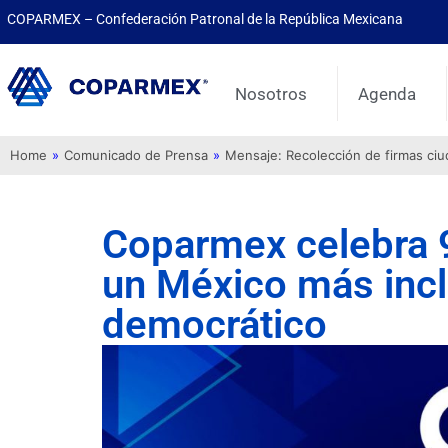
COPARMEX – Confederación Patronal de la República Mexicana
Nosotros
Agenda
Home
»
Comunicado de Prensa
»
Mensaje: Recolección de firmas ci
Coparmex celebra 9
un México más inclu
democrático