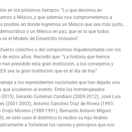
ión en los próximos tiempos: “Lo que decimos en
tamos a México, y que además nos comprometemos a
 es posible, en donde logremos un México que sea más justo,
democrático y un México en paz, que es lo que todos
es el Modelo de Desarrollo Inclusivo”.
sfuerzo colectivo y del compromiso inquebrantable con los
go de estos años. Recordó que: “La historia que hemos
 han presidido esta gran institución, a los consejeros y
sea la gran institución que es el día de hoy”.
enaje a los expresidentes nacionales que han dejado una
n y que acudieron al evento. Entre los homenajeados
2015), Gerardo Gutiérrez Candiani (2009-2012), José Luis
es (2001-2003), Antonio Sánchez Díaz de Rivera (1993-
ge Ocejo Moreno (1988-1991), Bernardo Ardavín Migoni
en este caso el distintivo lo recibió su hijo Andrés
ativamente a fortalecer los valores y principios que nos