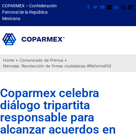
COPARMEX – Confederación
Patronal de la República
Mexicana
Home
»
Comunicado de Prensa
»
Mensaje: Recolección de firmas ciudadanas #Reforma102
Coparmex celebra
diálogo tripartita
responsable para
alcanzar acuerdos en