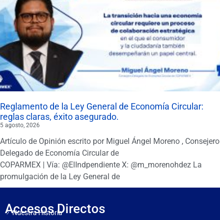
Reglamento de la Ley General de Economía Circular:
reglas claras, éxito asegurado.
5 agosto, 2026
Artículo de Opinión escrito por Miguel Ángel Moreno , Consejero
Delegado de Economía Circular de
COPARMEX | Vía: @ElIndpendiente X: @m_morenohdez La
promulgación de la Ley General de
Accesos Directos
Nuestra Historia