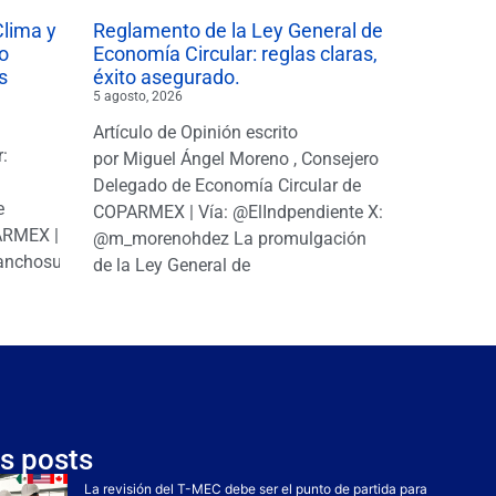
Clima y
Reglamento de la Ley General de
o
Economía Circular: reglas claras,
s
éxito asegurado.
5 agosto, 2026
Artículo de Opinión escrito
r:
por Miguel Ángel Moreno , Consejero
|
Delegado de Economía Circular de
e
COPARMEX | Vía: @ElIndpendiente X:
PARMEX |
@m_morenohdez La promulgación
anchosuarezh
de la Ley General de
s posts
La revisión del T-MEC debe ser el punto de partida para