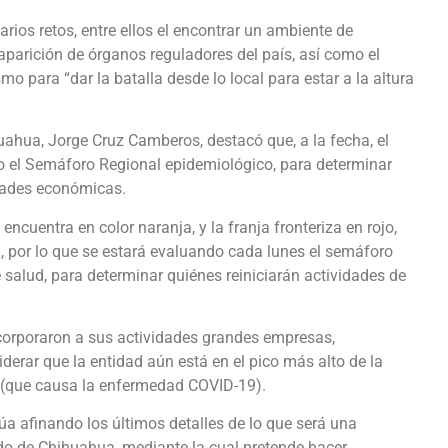
os retos, entre ellos el encontrar un ambiente de
saparición de órganos reguladores del país, así como el
o para “dar la batalla desde lo local para estar a la altura
ahua, Jorge Cruz Camberos, destacó que, a la fecha, el
 el Semáforo Regional epidemiológico, para determinar
idades económicas.
encuentra en color naranja, y la franja fronteriza en rojo,
a, por lo que se estará evaluando cada lunes el semáforo
e salud, para determinar quiénes reiniciarán actividades de
orporaron a sus actividades grandes empresas,
erar que la entidad aún está en el pico más alto de la
 (que causa la enfermedad COVID-19).
núa afinando los últimos detalles de lo que será una
ado de Chihuahua, mediante la cual pretende hacer