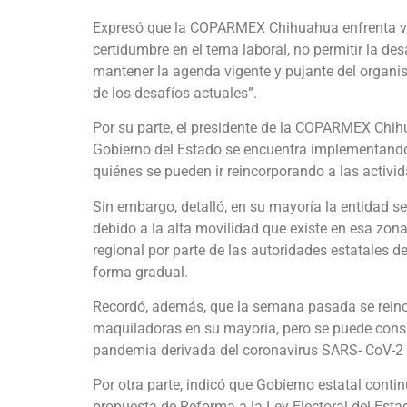
Expresó que la COPARMEX Chihuahua enfrenta vari
certidumbre en el tema laboral, no permitir la de
mantener la agenda vigente y pujante del organism
de los desafíos actuales”.
Por su parte, el presidente de la COPARMEX Chihu
Gobierno del Estado se encuentra implementando
quiénes se pueden ir reincorporando a las activ
Sin embargo, detalló, en su mayoría la entidad se 
debido a la alta movilidad que existe en esa zon
regional por parte de las autoridades estatales d
forma gradual.
Recordó, además, que la semana pasada se reinc
maquiladoras en su mayoría, pero se puede consid
pandemia derivada del coronavirus SARS- CoV-2
Por otra parte, indicó que Gobierno estatal conti
propuesta de Reforma a la Ley Electoral del Est