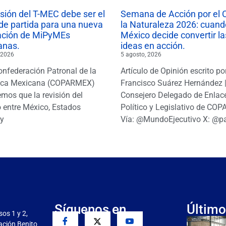
isión del T-MEC debe ser el
Semana de Acción por el 
de partida para una nueva
la Naturaleza 2026: cuand
ación de MiPyMEs
México decide convertir la
anas.
ideas en acción.
 2026
5 agosto, 2026
onfederación Patronal de la
Artículo de Opinión escrito po
ica Mexicana (COPARMEX)
Francisco Suárez Hernández 
mos que la revisión del
Consejero Delegado de Enlac
 entre México, Estados
Político y Legislativo de CO
y
Vía: @MundoEjecutivo X: @p
Síguenos en
Último
sos 1 y 2,
gación Benito