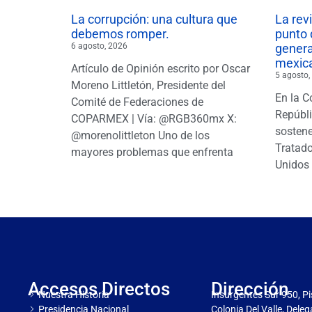
La corrupción: una cultura que
La rev
debemos romper.
punto 
6 agosto, 2026
gener
mexic
Artículo de Opinión escrito por Oscar
5 agosto,
Moreno Littletón, Presidente del
En la C
Comité de Federaciones de
Repúbl
COPARMEX | Vía: @RGB360mx X:
sostene
@morenolittleton Uno de los
Tratado
mayores problemas que enfrenta
Unidos 
Accesos Directos
Dirección
Nuestra Historia
Insurgentes Sur 950, Pi
Presidencia Nacional
Colonia Del Valle, Dele