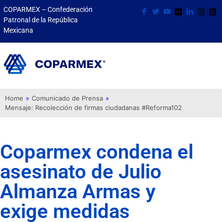
COPARMEX – Confederación
Patronal de la República
Mexicana
Home
»
Comunicado de Prensa
»
Mensaje: Recolección de firmas ciudadanas #Reforma102
Coparmex condena el
asesinato de Julio
Almanza Armas y
exige medidas