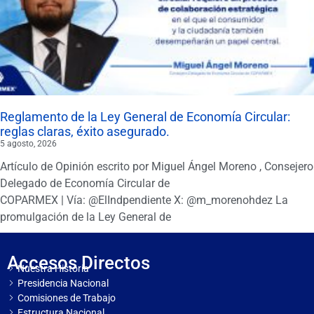
Reglamento de la Ley General de Economía Circular:
reglas claras, éxito asegurado.
5 agosto, 2026
Artículo de Opinión escrito por Miguel Ángel Moreno , Consejero
Delegado de Economía Circular de
COPARMEX | Vía: @ElIndpendiente X: @m_morenohdez La
promulgación de la Ley General de
Accesos Directos
Nuestra Historia
Presidencia Nacional
Comisiones de Trabajo
Estructura Nacional