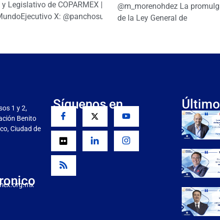
o y Legislativo de COPARMEX |
@m_morenohdez La promulg
MundoEjecutivo X: @panchosuarezh
de la Ley General de
Síguenos en
Último
sos 1 y 2,
gación Benito
co, Ciudad de
ronico
mex.org.mx