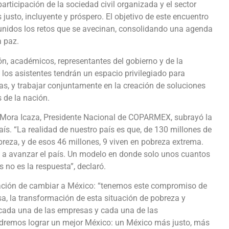
rticipación de la sociedad civil organizada y el sector
usto, incluyente y próspero. El objetivo de este encuentro
 unidos los retos que se avecinan, consolidando una agenda
a paz.
ón, académicos, representantes del gobierno y de la
, los asistentes tendrán un espacio privilegiado para
as, y trabajar conjuntamente en la creación de soluciones
 de la nación.
 Mora Icaza, Presidente Nacional de COPARMEX, subrayó la
ís. “La realidad de nuestro país es que, de 130 millones de
breza, y de esos 46 millones, 9 viven en pobreza extrema.
a a avanzar el país. Un modelo en donde solo unos cuantos
no es la respuesta”, declaró.
ación de cambiar a México: “tenemos este compromiso de
sa, la transformación de esta situación de pobreza y
cada una de las empresas y cada una de las
dremos lograr un mejor México: un México más justo, más