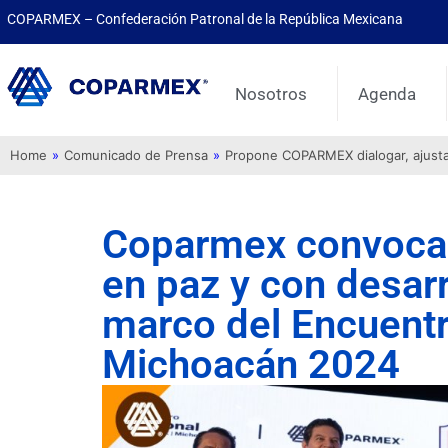
COPARMEX – Confederación Patronal de la República Mexicana
Nosotros
Agenda
Home
»
Comunicado de Prensa
»
Propone COPARMEX dialogar, ajustar 
Coparmex convoca 
en paz y con desarr
marco del Encuent
Michoacán 2024