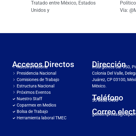
Tratado entre México, Estados
Polític
Unidos y
Vía: @
Accesos Directos
Dirección
Nuestra Historia
Insurgentes Sur 950, Pi
Presidencia Nacional
Colonia Del Valle, Dele
Comisiones de Trabajo
Juárez, CP 03100, Méxi
Estructura Nacional
México.
Próximos Eventos
Teléfono
Nuestro Staff
55 5682 5466
Coparmex en Medios
Correo elect
Bolsa de Trabajo
gdesempresas@copar
Herramienta laboral TMEC