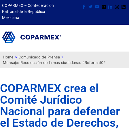
COPARMEX – Confederación
Patronal de la República
Mexicana
Home
»
Comunicado de Prensa
»
Mensaje: Recolección de firmas ciudadanas #Reforma102
COPARMEX crea el
Comité Jurídico
Nacional para defender
el Estado de Derechos,