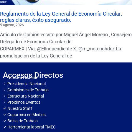
Reglamento de la Ley General de Economía Circular:
reglas claras, éxito asegurado.
5 agosto, 2026
Artículo de Opinión escrito por Miguel Ángel Moreno , Consejero
Delegado de Economía Circular de
COPARMEX | Vía: @ElIndpendiente X: @m_morenohdez La
promulgación de la Ley General de
Accesos Directos
Nuestra Historia
Presidencia Nacional
Comisiones de Trabajo
Estructura Nacional
Próximos Eventos
Nuestro Staff
Coparmex en Medios
Bolsa de Trabajo
Herramienta laboral TMEC