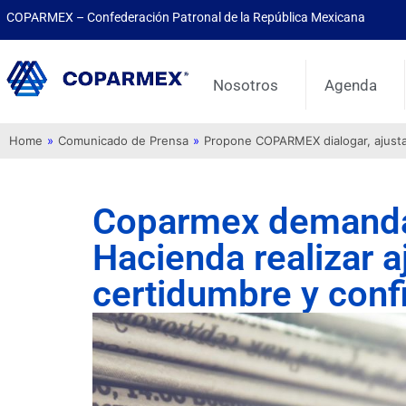
COPARMEX – Confederación Patronal de la República Mexicana
Nosotros
Agenda
Home
»
Comunicado de Prensa
»
Propone COPARMEX dialogar, ajustar 
Coparmex demanda 
Hacienda realizar a
certidumbre y confi