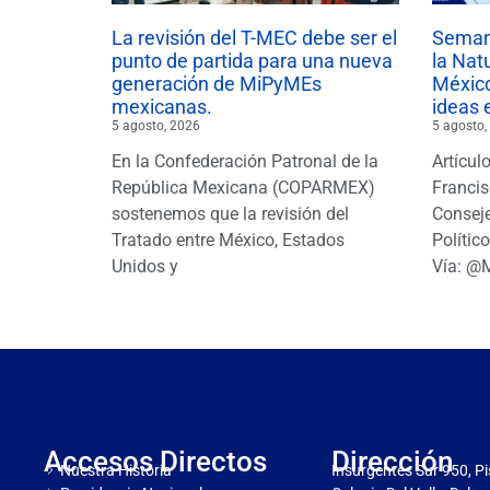
La revisión del T-MEC debe ser el
Semana
punto de partida para una nueva
la Nat
generación de MiPyMEs
México
mexicanas.
ideas 
5 agosto, 2026
5 agosto,
En la Confederación Patronal de la
Artícul
República Mexicana (COPARMEX)
Francis
sostenemos que la revisión del
Conseje
Tratado entre México, Estados
Polític
Unidos y
Vía: @
Accesos Directos
Dirección
Nuestra Historia
Insurgentes Sur 950, Pi