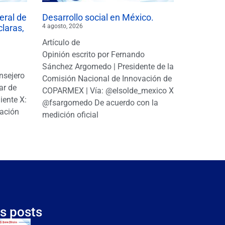
eral de
Desarrollo social en México.
claras,
4 agosto, 2026
Artículo de
Opinión escrito por Fernando
Sánchez Argomedo | Presidente de la
nsejero
Comisión Nacional de Innovación de
ar de
COPARMEX | Vía: @elsolde_mexico X:
ente X:
@fsargomedo De acuerdo con la
ación
medición oficial
s posts