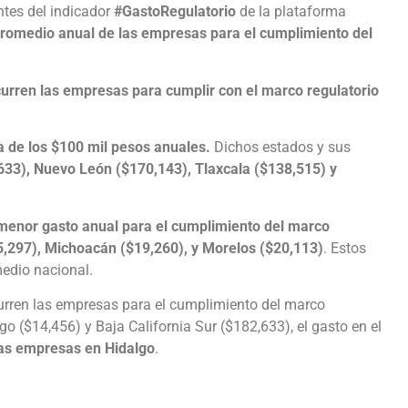
tes del indicador
#GastoRegulatorio
de la plataforma
promedio anual de las empresas para el cumplimiento del
ncurren las empresas para cumplir con el marco regulatorio
a de los $100 mil pesos anuales.
Dichos estados y sus
,633), Nuevo León ($170,143), Tlaxcala ($138,515) y
 menor gasto anual para el cumplimiento del marco
15,297), Michoacán ($19,260), y Morelos ($20,113)
. Estos
edio nacional.
ncurren las empresas para el cumplimiento del marco
 ($14,456) y Baja California Sur ($182,633), el gasto en el
las empresas en Hidalgo
.