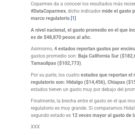
Coparmex da a conocer los resultados más recien
#DataCoparmex
, dicho indicador
mide el gasto 
marco regulatorio
.
[1]
A nivel nacional, el gasto promedio en el que i
es de $48,870 pesos al año.
Asimismo,
4 estados reportan gastos por encim
gastos promedio son:
Baja California Sur ($182
Tamaulipas ($102,773)
.
Por su parte, los cuatro
estados que reportan el
regulatorio son: Hidalgo ($14,456), Chiapas ($
estados tienen un gasto muy por debajo del prom
Finalmente, la brecha entre el gasto en el que i
regulatorio es muy grande. Si comparamos Hidalgo
segundo estado es
12 veces mayor al gasto de 
XXX