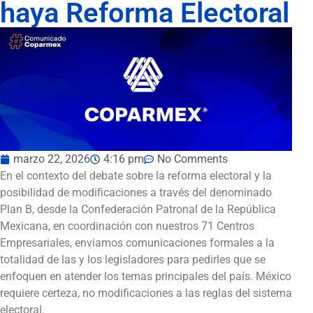
haya Reforma Electoral
marzo 22, 2026
4:16 pm
No Comments
En el contexto del debate sobre la reforma electoral y la
posibilidad de modificaciones a través del denominado
Plan B, desde la Confederación Patronal de la República
Mexicana, en coordinación con nuestros 71 Centros
Empresariales, enviamos comunicaciones formales a la
totalidad de las y los legisladores para pedirles que se
enfoquen en atender los temas principales del país. México
requiere certeza, no modificaciones a las reglas del sistema
electoral.