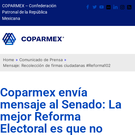
COPARMEX – Confederación
Patronal de la República
Mexicana
Home
»
Comunicado de Prensa
»
Mensaje: Recolección de firmas ciudadanas #Reforma102
Coparmex envía
mensaje al Senado: La
mejor Reforma
Electoral es que no