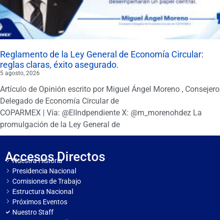
Reglamento de la Ley General de Economía Circular:
reglas claras, éxito asegurado.
5 agosto, 2026
Artículo de Opinión escrito por Miguel Ángel Moreno , Consejero
Delegado de Economía Circular de
COPARMEX | Vía: @ElIndpendiente X: @m_morenohdez La
promulgación de la Ley General de
Accesos Directos
Nuestra Historia
Presidencia Nacional
Comisiones de Trabajo
Estructura Nacional
Próximos Eventos
Nuestro Staff