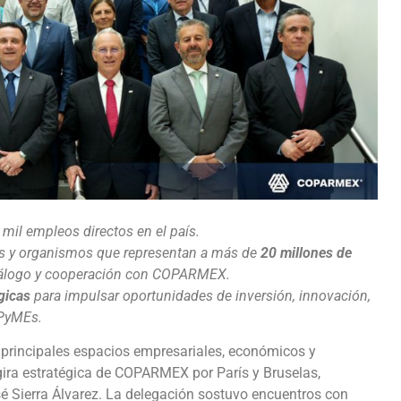
 mil empleos directos en el país.
as y organismos que representan a más de
20 millones de
iálogo y cooperación con COPARMEX.
gicas
para impulsar oportunidades de inversión, innovación,
iPyMEs.
 principales espacios empresariales, económicos y
ira estratégica de COPARMEX por París y Bruselas,
é Sierra Álvarez. La delegación sostuvo encuentros con