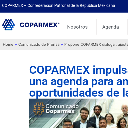
COPARMEX – Confederación Patronal de la República Mexicana
Nosotros
Agenda
Home
»
Comunicado de Prensa
»
Propone COPARMEX dialogar, ajustar 
COPARMEX impulsa 
una agenda para am
oportunidades de 