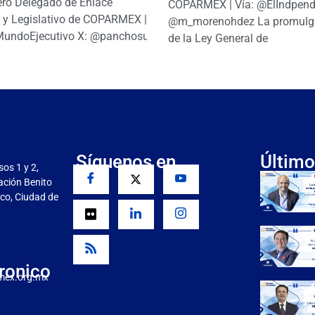
ro Delegado de Enlace
COPARMEX | Vía: @ElIndpendi
o y Legislativo de COPARMEX |
@m_morenohdez La promulg
MundoEjecutivo X: @panchosuarezh
de la Ley General de
Síguenos en
Último
sos 1 y 2,
gación Benito
co, Ciudad de
ronico
mex.org.mx