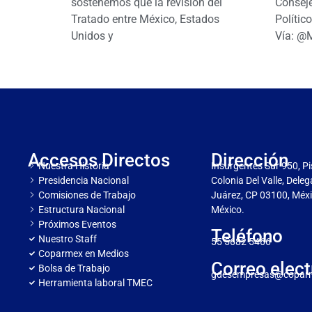
sostenemos que la revisión del
Conseje
Tratado entre México, Estados
Polític
Unidos y
Vía: @
Accesos Directos
Dirección
Nuestra Historia
Insurgentes Sur 950, Pi
Presidencia Nacional
Colonia Del Valle, Dele
Comisiones de Trabajo
Juárez, CP 03100, Méxi
Estructura Nacional
México.
Próximos Eventos
Teléfono
Nuestro Staff
55 5682 5466
Coparmex en Medios
Correo elect
Bolsa de Trabajo
gdesempresas@copar
Herramienta laboral TMEC