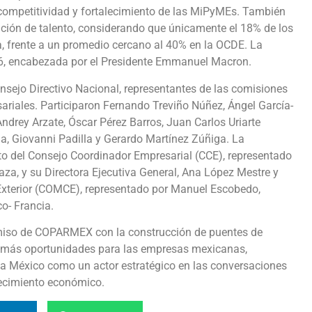
competitividad y fortalecimiento de las MiPyMEs. También
ción de talento, considerando que únicamente el 18% de los
a, frente a un promedio cercano al 40% en la OCDE. La
26, encabezada por el Presidente Emmanuel Macron.
nsejo Directivo Nacional, representantes de las comisiones
sariales. Participaron Fernando Treviño Núñez, Ángel García-
ndrey Arzate, Óscar Pérez Barros, Juan Carlos Uriarte
, Giovanni Padilla y Gerardo Martínez Zúñiga. La
 del Consejo Coordinador Empresarial (CCE), representado
za, y su Directora Ejecutiva General, Ana López Mestre y
xterior (COMCE), representado por Manuel Escobedo,
co- Francia.
omiso de COPARMEX con la construcción de puentes de
r más oportunidades para las empresas mexicanas,
ar a México como un actor estratégico en las conversaciones
crecimiento económico.