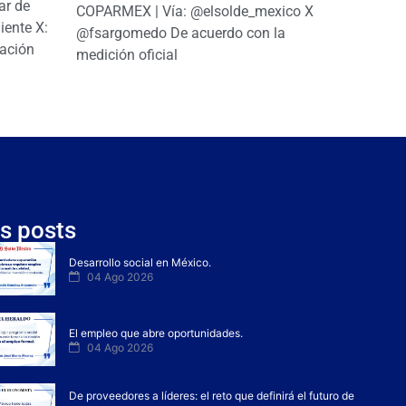
ar de
COPARMEX | Vía: @elsolde_mexico X:
ente X:
@fsargomedo De acuerdo con la
ación
medición oficial
s posts
Desarrollo social en México.
04 Ago 2026
El empleo que abre oportunidades.
04 Ago 2026
De proveedores a líderes: el reto que definirá el futuro de