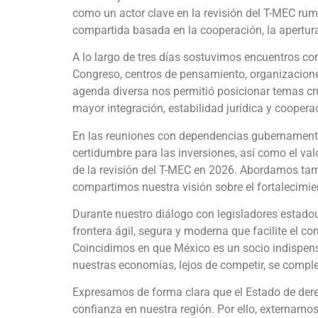
como un actor clave en la revisión del T-MEC ru
compartida basada en la cooperación, la apertura
A lo largo de tres días sostuvimos encuentros co
Congreso, centros de pensamiento, organizaciones
agenda diversa nos permitió posicionar temas cru
mayor integración, estabilidad jurídica y coopera
En las reuniones con dependencias gubernamenta
certidumbre para las inversiones, así como el val
de la revisión del T-MEC en 2026. Abordamos tamb
compartimos nuestra visión sobre el fortalecimien
Durante nuestro diálogo con legisladores estad
frontera ágil, segura y moderna que facilite el c
Coincidimos en que México es un socio indispens
nuestras economías, lejos de competir, se comp
Expresamos de forma clara que el Estado de derec
confianza en nuestra región. Por ello, externamo