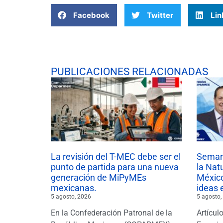
Facebook
Twitter
Lin
PUBLICACIONES RELACIONADAS
La revisión del T-MEC debe ser el
Semana
punto de partida para una nueva
la Nat
generación de MiPyMEs
México
mexicanas.
ideas 
5 agosto, 2026
5 agosto,
En la Confederación Patronal de la
Artícul