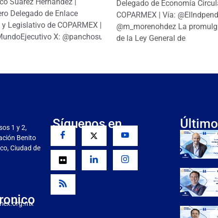
co Suárez Hernández |
Delegado de Economía Circul
ro Delegado de Enlace
COPARMEX | Vía: @ElIndpendi
o y Legislativo de COPARMEX |
@m_morenohdez La promulg
MundoEjecutivo X: @panchosuarezh
de la Ley General de
Síguenos en
Último
sos 1 y 2,
gación Benito
co, Ciudad de
ronico
mex.org.mx