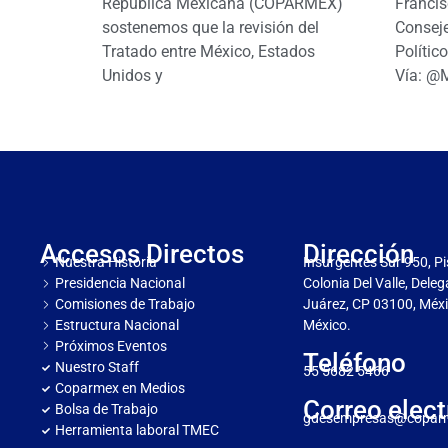
República Mexicana (COPARMEX)
Francis
sostenemos que la revisión del
Conseje
Tratado entre México, Estados
Polític
Unidos y
Vía: @
Accesos Directos
Dirección
Nuestra Historia
Insurgentes Sur 950, Pi
Presidencia Nacional
Colonia Del Valle, Dele
Comisiones de Trabajo
Juárez, CP 03100, Méxi
Estructura Nacional
México.
Próximos Eventos
Teléfono
Nuestro Staff
55 5682 5466
Coparmex en Medios
Correo elect
Bolsa de Trabajo
gdesempresas@copar
Herramienta laboral TMEC