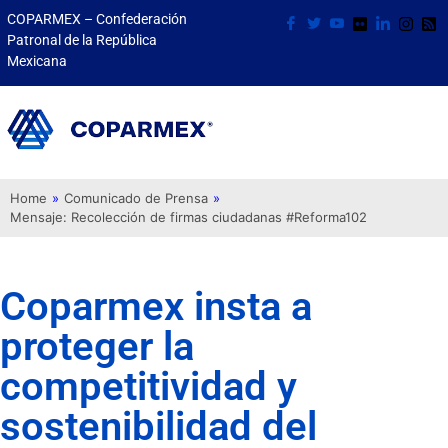
COPARMEX – Confederación
Patronal de la República
Mexicana
Home
»
Comunicado de Prensa
»
Mensaje: Recolección de firmas ciudadanas #Reforma102
Coparmex insta a
proteger la
competitividad y
sostenibilidad del