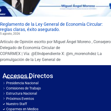
Reglamento de la Ley General de Economía Circular:
reglas claras, éxito asegurado.
5 agosto, 2026
Artículo de Opinión escrito por Miguel Ángel Moreno , Consejero
Delegado de Economía Circular de
COPARMEX | Vía: @ElIndpendiente X: @m_morenohdez La
promulgación de la Ley General de
Accesos Directos
Nuestra Historia
Presidencia Nacional
Comisiones de Trabajo
Estructura Nacional
Próximos Eventos
Nuestro Staff
Coparmex en Medios