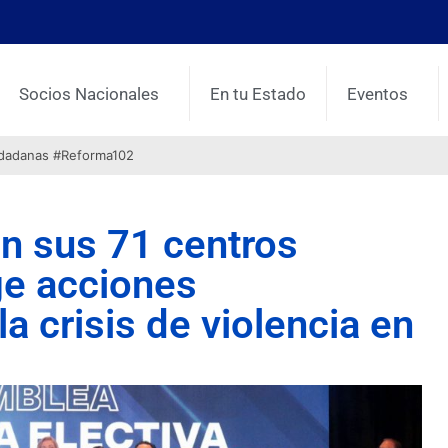
Socios Nacionales
En tu Estado
Eventos
udadanas #Reforma102
n sus 71 centros
ge acciones
a crisis de violencia en