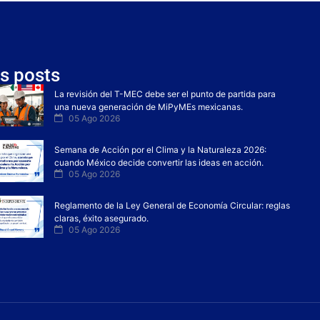
s posts
La revisión del T-MEC debe ser el punto de partida para
una nueva generación de MiPyMEs mexicanas.
05 Ago 2026
Semana de Acción por el Clima y la Naturaleza 2026:
cuando México decide convertir las ideas en acción.
05 Ago 2026
Reglamento de la Ley General de Economía Circular: reglas
claras, éxito asegurado.
05 Ago 2026