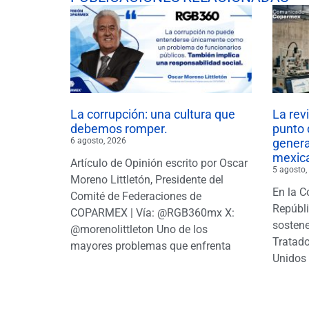
La corrupción: una cultura que
La rev
debemos romper.
punto 
6 agosto, 2026
gener
mexic
Artículo de Opinión escrito por Oscar
5 agosto,
Moreno Littletón, Presidente del
En la C
Comité de Federaciones de
Repúbl
COPARMEX | Vía: @RGB360mx X:
sostene
@morenolittleton Uno de los
Tratado
mayores problemas que enfrenta
Unidos 