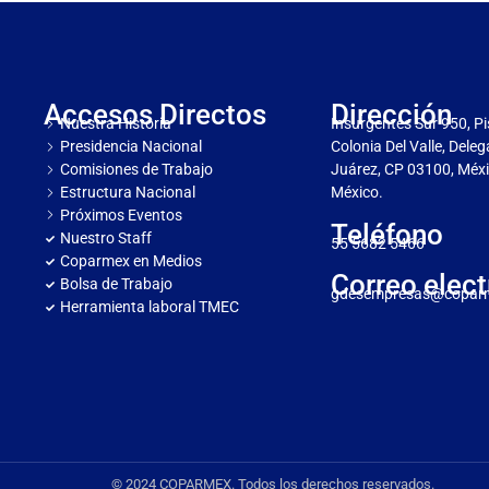
Accesos Directos
Dirección
Nuestra Historia
Insurgentes Sur 950, Pi
Presidencia Nacional
Colonia Del Valle, Dele
Comisiones de Trabajo
Juárez, CP 03100, Méxi
Estructura Nacional
México.
Próximos Eventos
Teléfono
Nuestro Staff
55 5682 5466
Coparmex en Medios
Correo elect
Bolsa de Trabajo
gdesempresas@copar
Herramienta laboral TMEC
© 2024 COPARMEX. Todos los derechos reservados.