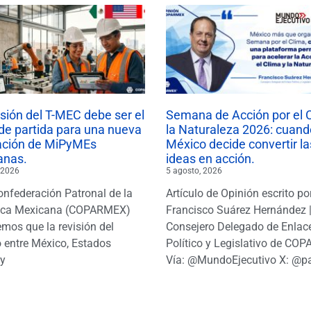
isión del T-MEC debe ser el
Semana de Acción por el 
de partida para una nueva
la Naturaleza 2026: cuand
ación de MiPyMEs
México decide convertir la
anas.
ideas en acción.
 2026
5 agosto, 2026
onfederación Patronal de la
Artículo de Opinión escrito po
ica Mexicana (COPARMEX)
Francisco Suárez Hernández 
mos que la revisión del
Consejero Delegado de Enlac
 entre México, Estados
Político y Legislativo de CO
y
Vía: @MundoEjecutivo X: @p