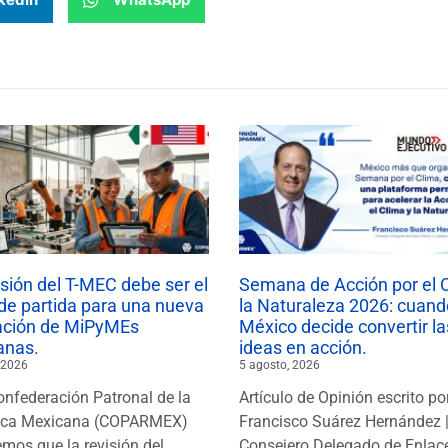
isión del T-MEC debe ser el
Semana de Acción por el 
de partida para una nueva
la Naturaleza 2026: cuand
ación de MiPyMEs
México decide convertir la
anas.
ideas en acción.
 2026
5 agosto, 2026
onfederación Patronal de la
Artículo de Opinión escrito po
ica Mexicana (COPARMEX)
Francisco Suárez Hernández 
mos que la revisión del
Consejero Delegado de Enlac