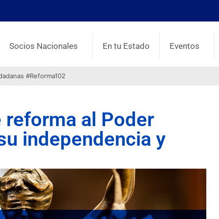
Socios Nacionales
En tu Estado
Eventos
udadanas #Reforma102
 reforma al Poder
 su independencia y