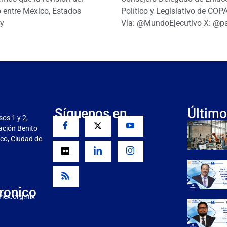
 entre México, Estados
Político y Legislativo de CO
y
Vía: @MundoEjecutivo X: @p
Síguenos en
Último
sos 1 y 2,
gación Benito
co, Ciudad de
ronico
mex.org.mx