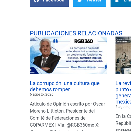
PUBLICACIONES RELACIONADAS
La corrupción: una cultura que
La rev
debemos romper.
punto 
6 agosto, 2026
gener
mexic
Artículo de Opinión escrito por Oscar
5 agosto,
Moreno Littletón, Presidente del
En la C
Comité de Federaciones de
Repúbl
COPARMEX | Vía: @RGB360mx X:
sostene