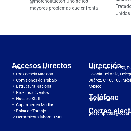
@morenolittleton Uno de los
Tratado
mayores problemas que enfrenta
Unidos 
Accesos Directos
Dirección
Nuestra Historia
Insurgentes Sur 950, Pi
Presidencia Nacional
Colonia Del Valle, Dele
Comisiones de Trabajo
Juárez, CP 03100, Méxi
Estructura Nacional
México.
Próximos Eventos
Teléfono
Nuestro Staff
55 5682 5466
Coparmex en Medios
Correo elect
Bolsa de Trabajo
gdesempresas@copar
Herramienta laboral TMEC