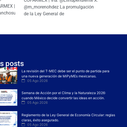
COPARMEX | Vía: @ElIndpendiente X:
PARMEX |
@m_morenohdez La promulgación
anchosuarezh
de la Ley General de
s posts
La revisión del T-MEC debe ser el punto de partida para
una nueva generación de MiPyMEs mexicanas.
05 Ago 2026
Semana de Acción por el Clima y la Naturaleza 2026:
cuando México decide convertir las ideas en acción.
05 Ago 2026
Reglamento de la Ley General de Economía Circular: reglas
claras, éxito asegurado.
05 Ago 2026