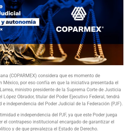
xicana (COPARMEX) considera que es momento de
n México, por eso confía en que la iniciativa presentada el
Larrea, ministro presidente de la Suprema Corte de Justicia
López Obrador, titular del Poder Ejecutivo Federal, tendrá
ad e independencia del Poder Judicial de la Federación (PJF).
gitimidad e independencia del PJF, ya que este Poder juega
r el contrapeso institucional encargado de garantizar el
olítico y de que prevalezca el Estado de Derecho.