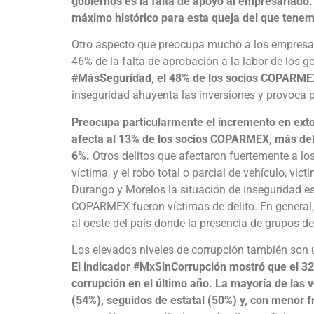
gobiernos es la falta de apoyo al empresariado.
máximo histórico para esta queja del que tenem
Otro aspecto que preocupa mucho a los empresario
46% de la falta de aprobación a la labor de los g
#M
ásSeguridad, el 48% de los socios COPARMEX 
inseguridad ahuyenta las inversiones y provoca p
Preocupa particularmente el incremento en exto
afecta al 13% de los socios COPARMEX, más del
6%.
Otros delitos que afectaron fuertemente a los
víctima, y el robo total o parcial de vehículo, 
Durango y Morelos la situación de inseguridad e
COPARMEX fueron víctimas de delito. En general,
al oeste del país donde la presencia de grupos del
Los elevados niveles de corrupción también son un
E
l indicador #MxSinCorrupción mostró que el 3
corrupción en el último año. La mayoría de las v
(54%), seguidos de estatal (50%) y, con menor f