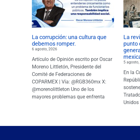
La corrupción: una cultura que
La rev
debemos romper.
punto 
6 agosto, 2026
gener
mexic
Artículo de Opinión escrito por Oscar
5 agosto,
Moreno Littletón, Presidente del
En la C
Comité de Federaciones de
Repúbl
COPARMEX | Vía: @RGB360mx X:
sostene
@morenolittleton Uno de los
Tratado
mayores problemas que enfrenta
Unidos 