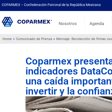
COPARMEX – Confederación Patronal de la República Mexicana
Nosotros
Agenda
Home
»
Comunicado de Prensa
»
Mensaje: Recolección de firmas ci
Coparmex presenta 
indicadores DataC
una caída importan
invertir y la confia