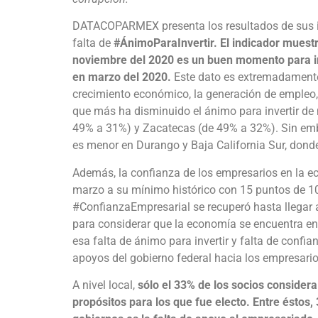
DATACOPARMEX presenta los resultados de sus ind
falta de
#ÁnimoParaInvertir. El indicador mues
noviembre del 2020 es un buen momento para inv
en marzo del 2020.
Este dato es extremadamente
crecimiento económico, la generación de empleo, 
que más ha disminuido el ánimo para invertir d
49% a 31%) y Zacatecas (de 49% a 32%). Sin emba
es menor en Durango y Baja California Sur, dond
Además, la confianza de los empresarios en la 
marzo a su mínimo histórico con 15 puntos de 10
#ConfianzaEmpresarial se recuperó hasta llegar
para considerar que la economía se encuentra
esa falta de ánimo para invertir y falta de confia
apoyos del gobierno federal hacia los empresari
A nivel local,
sólo el 33% de los socios consider
propósitos para los que fue electo. Entre éstos, 