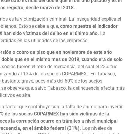
 Este dato es más del doble que el del año pasado y es el
os registro, desde marzo del 2018.
s es la victimización criminal. La inseguridad explica el
obiernos. Esto se debe a que,
como muestra el indicador
han sido víctimas del delito en el último año.
La
érdidas en las utilidades de las empresas.
rsión o cobro de piso que en noviembre de este año
 doble que en el mismo mes de 2019, cuando era de solo
 socios fueron el robo de mercancía, del cual el 23% fue
victimizando al 13% de los socios COPARMEX. En Tabasco,
s bastante grave, pues más del 60% de los socios
 se observa que, salvo Tabasco, la delincuencia afecta más
ictivos es alta.
 factor que contribuye con la falta de ánimo para invertir.
2% de los socios COPARMEX han sido víctimas de la
eces la corrupción ocurre en trámites a nivel municipal
recuencia, en el ámbito federal (31%).
Los niveles de