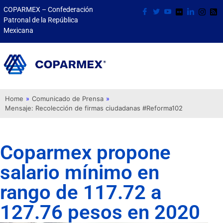
COPARMEX – Confederación
Patronal de la República
Mexicana
Home
»
Comunicado de Prensa
»
Mensaje: Recolección de firmas ciudadanas #Reforma102
Coparmex propone
salario mínimo en
rango de 117.72 a
127.76 pesos en 2020