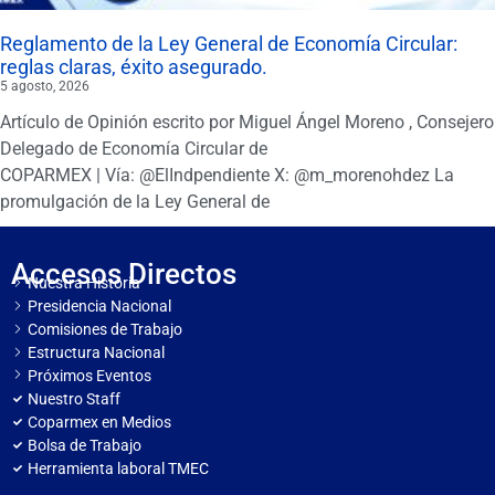
Reglamento de la Ley General de Economía Circular:
reglas claras, éxito asegurado.
5 agosto, 2026
Artículo de Opinión escrito por Miguel Ángel Moreno , Consejero
Delegado de Economía Circular de
COPARMEX | Vía: @ElIndpendiente X: @m_morenohdez La
promulgación de la Ley General de
Accesos Directos
Nuestra Historia
Presidencia Nacional
Comisiones de Trabajo
Estructura Nacional
Próximos Eventos
Nuestro Staff
Coparmex en Medios
Bolsa de Trabajo
Herramienta laboral TMEC