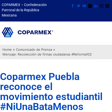
COPARMEX – Confederación
Patronal de la República
Mexicana
Home
»
Comunicado de Prensa
»
Mensaje: Recolección de firmas ciudadanas #Reforma102
Coparmex Puebla
reconoce el
movimiento estudiantil
#NiUnaBataMenos