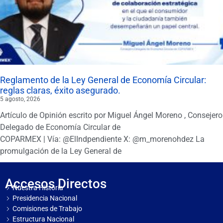
Reglamento de la Ley General de Economía Circular:
reglas claras, éxito asegurado.
5 agosto, 2026
Artículo de Opinión escrito por Miguel Ángel Moreno , Consejero
Delegado de Economía Circular de
COPARMEX | Vía: @ElIndpendiente X: @m_morenohdez La
promulgación de la Ley General de
Accesos Directos
Nuestra Historia
Presidencia Nacional
Comisiones de Trabajo
Estructura Nacional