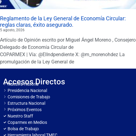
Reglamento de la Ley General de Economía Circular:
reglas claras, éxito asegurado.
5 agosto, 2026
Artículo de Opinión escrito por Miguel Ángel Moreno , Consejero
Delegado de Economía Circular de
COPARMEX | Vía: @ElIndpendiente X: @m_morenohdez La
promulgación de la Ley General de
Accesos Directos
Nuestra Historia
Presidencia Nacional
Comisiones de Trabajo
Estructura Nacional
Próximos Eventos
Nuestro Staff
Coparmex en Medios
Bolsa de Trabajo
Herramienta laboral TMEC