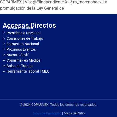
COPARMEX | Vía: @ElIndpendiente X: @m_morenohdez La
promulgación de la Ley General de
Accesos Directos
Nuestra Historia
Presidencia Nacional
Comisiones de Trabajo
Estructura Nacional
Próximos Eventos
Nuestro Staff
Coparmex en Medios
Bolsa de Trabajo
Herramienta laboral TMEC
© 2024 COPARMEX. Todos los derechos reservados.
Aviso de Privacidad
| Mapa del Sitio