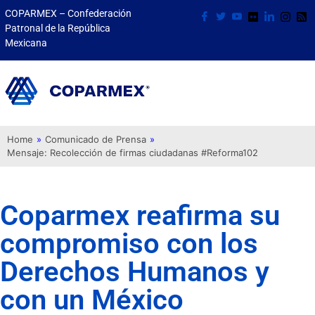
COPARMEX – Confederación
Patronal de la República
Mexicana
Home
»
Comunicado de Prensa
»
Mensaje: Recolección de firmas ciudadanas #Reforma102
Coparmex reafirma su
compromiso con los
Derechos Humanos y
con un México