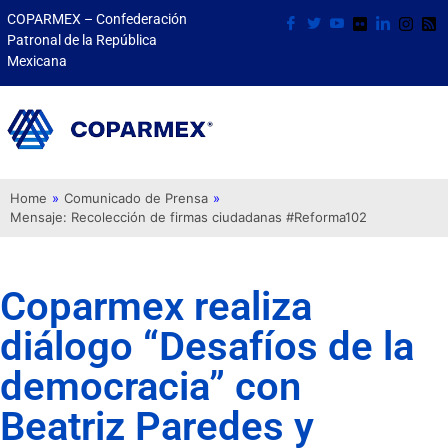
COPARMEX – Confederación
Patronal de la República
Mexicana
Home
»
Comunicado de Prensa
»
Mensaje: Recolección de firmas ciudadanas #Reforma102
Coparmex realiza
diálogo “Desafíos de la
democracia” con
Beatriz Paredes y