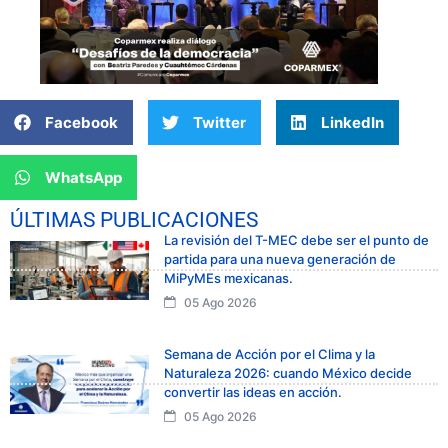
Facebook
Twitter
LinkedIn
WhatsApp
ÚLTIMAS PUBLICACIONES
La revisión del T-MEC debe ser el punto de
partida para una nueva generación de
MiPyMEs mexicanas.
05 Ago 2026
Semana de Acción por el Clima y la
Naturaleza 2026: cuando México decide
convertir las ideas en acción.
05 Ago 2026