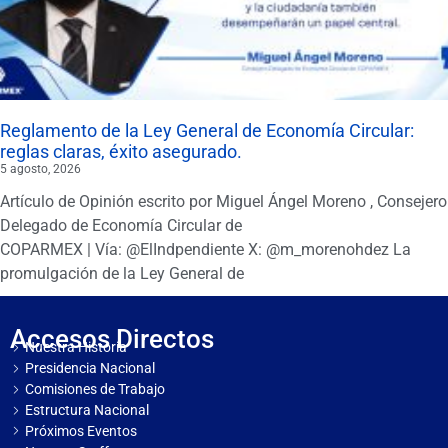
Reglamento de la Ley General de Economía Circular:
reglas claras, éxito asegurado.
5 agosto, 2026
Artículo de Opinión escrito por Miguel Ángel Moreno , Consejero
Delegado de Economía Circular de
COPARMEX | Vía: @ElIndpendiente X: @m_morenohdez La
promulgación de la Ley General de
Accesos Directos
Nuestra Historia
Presidencia Nacional
Comisiones de Trabajo
Estructura Nacional
Próximos Eventos