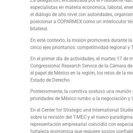
La delegación, encabezada por el Presidente Naci
especialistas en materia económica, laboral, energ
el diálogo de alto nivel con autoridades, organi
posicionar a COPARMEX como un interlocutor técn
bilateral.
En este contexto, la misión promoverá durante la
cinco ejes prioritarios: competitividad regional y
En el primer día de actividades, el martes 17 de 
Congressional Research Service de la Cámara de
el papel de México en la región, los retos de la r
Estado de Derecho.
Posteriormente, la comitiva sostuvo una reunión c
prioridades de México rumbo a la negociación y la
En el Center for Strategic and International Studi
sobre la revisión del T-MEC y el nuevo paradigma
representación empresarial coincidió con especi
fortaleza económica que requiere socios confiabl