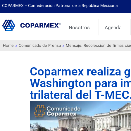
COPARMEX – Confederación Patronal de la República Mexicana
Nosotros
Agenda
Home
»
Comunicado de Prensa
»
Mensaje: Recolección de firmas ci
Coparmex realiza gi
Washington para im
trilateral del T-MEC