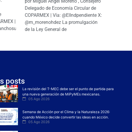
r:
por Miguel Ángel Moreno , Consejero
|
Delegado de Economía Circular de
e
COPARMEX | Vía: @ElIndpendiente X:
PARMEX |
@m_morenohdez La promulgación
anchosuarezh
de la Ley General de
s posts
La revisión del T-MEC debe ser el punto de partida para
una nueva generación de MiPyMEs mexicanas.
05 Ago 2026
Semana de Acción por el Clima y la Naturaleza 2026:
cuando México decide convertir las ideas en acción.
05 Ago 2026