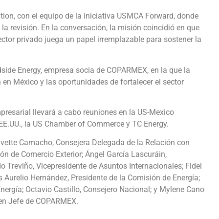
ution, con el equipo de la iniciativa USMCA Forward, donde
la revisión. En la conversación, la misión coincidió en que
ector privado juega un papel irremplazable para sostener la
dside Energy, empresa socia de COPARMEX, en la que la
 en México y las oportunidades de fortalecer el sector
presarial llevará a cabo reuniones en la US-Mexico
 EE.UU., la US Chamber of Commerce y TC Energy.
vette Camacho, Consejera Delegada de la Relación con
ón de Comercio Exterior; Ángel García Lascuráin,
 Treviño, Vicepresidente de Asuntos Internacionales; Fidel
s Aurelio Hernández, Presidente de la Comisión de Energía;
Energía; Octavio Castillo, Consejero Nacional; y Mylene Cano
a en Jefe de COPARMEX.