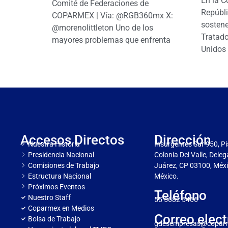
En la C
Comité de Federaciones de
Repúbl
COPARMEX | Vía: @RGB360mx X:
sostene
@morenolittleton Uno de los
Tratado
mayores problemas que enfrenta
Unidos 
Accesos Directos
Dirección
Nuestra Historia
Insurgentes Sur 950, Pi
Presidencia Nacional
Colonia Del Valle, Dele
Comisiones de Trabajo
Juárez, CP 03100, Méxi
Estructura Nacional
México.
Próximos Eventos
Teléfono
Nuestro Staff
55 5682 5466
Coparmex en Medios
Correo elect
Bolsa de Trabajo
gdesempresas@copar