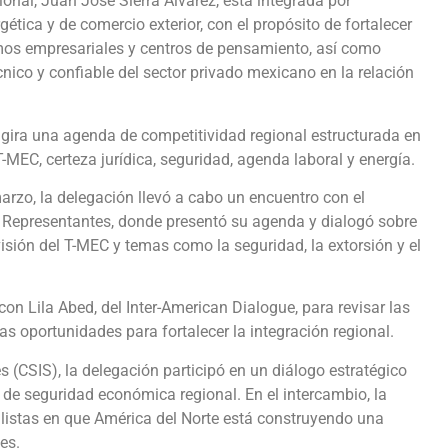
onal, Juan José Sierra Álvarez, está integrada por
ética y de comercio exterior, con el propósito de fortalecer
smos empresariales y centros de pensamiento, así como
ico y confiable del sector privado mexicano en la relación
 gira una agenda de competitividad regional estructurada en
 T-MEC, certeza jurídica, seguridad, agenda laboral y energía.
marzo, la delegación llevó a cabo un encuentro con el
 Representantes, donde presentó su agenda y dialogó sobre
evisión del T-MEC y temas como la seguridad, la extorsión y el
on Lila Abed, del Inter-American Dialogue, para revisar las
s oportunidades para fortalecer la integración regional.
es (CSIS), la delegación participó en un diálogo estratégico
 de seguridad económica regional. En el intercambio, la
alistas en que América del Norte está construyendo una
es.