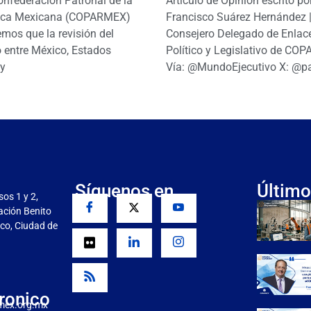
onfederación Patronal de la
Artículo de Opinión escrito po
ica Mexicana (COPARMEX)
Francisco Suárez Hernández 
mos que la revisión del
Consejero Delegado de Enlac
 entre México, Estados
Político y Legislativo de CO
y
Vía: @MundoEjecutivo X: @p
Síguenos en
Último
sos 1 y 2,
gación Benito
co, Ciudad de
ronico
mex.org.mx