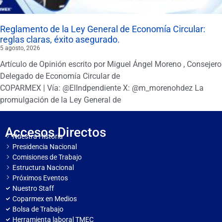
Reglamento de la Ley General de Economía Circular:
reglas claras, éxito asegurado.
5 agosto, 2026
Artículo de Opinión escrito por Miguel Ángel Moreno , Consejero
Delegado de Economía Circular de
COPARMEX | Vía: @ElIndpendiente X: @m_morenohdez La
promulgación de la Ley General de
Accesos Directos
Nuestra Historia
Presidencia Nacional
Comisiones de Trabajo
Estructura Nacional
Próximos Eventos
Nuestro Staff
Coparmex en Medios
Bolsa de Trabajo
Herramienta laboral TMEC