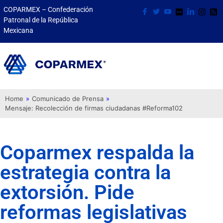
COPARMEX – Confederación
Patronal de la República
Mexicana
Home
»
Comunicado de Prensa
»
Mensaje: Recolección de firmas ciudadanas #Reforma102
Coparmex respalda la
estrategia contra la
extorsión. Pide
reformas legislativas