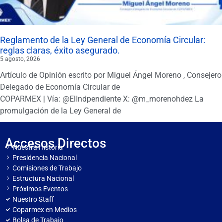
Reglamento de la Ley General de Economía Circular:
reglas claras, éxito asegurado.
5 agosto, 2026
Artículo de Opinión escrito por Miguel Ángel Moreno , Consejero
Delegado de Economía Circular de
COPARMEX | Vía: @ElIndpendiente X: @m_morenohdez La
promulgación de la Ley General de
Accesos Directos
Nuestra Historia
Presidencia Nacional
Comisiones de Trabajo
Estructura Nacional
Próximos Eventos
Nuestro Staff
Coparmex en Medios
Bolsa de Trabajo