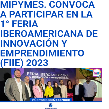
MIPYMES. CONVOCA
A PARTICIPAR EN LA
1° FERIA
IBEROAMERICANA DE
INNOVACIÓN Y
EMPRENDIMIENTO
(FIIE) 2023