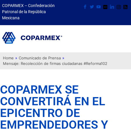
COPARMEX – Confederación
Patronal de la República
Mexicana
Home
»
Comunicado de Prensa
»
Mensaje: Recolección de firmas ciudadanas #Reforma102
COPARMEX SE
CONVERTIRÁ EN EL
EPICENTRO DE
EMPRENDEDORES Y