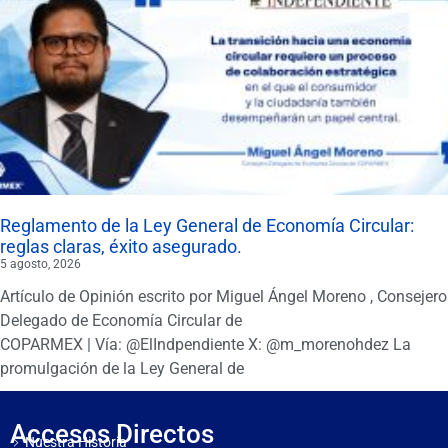
Reglamento de la Ley General de Economía Circular:
reglas claras, éxito asegurado.
5 agosto, 2026
Artículo de Opinión escrito por Miguel Ángel Moreno , Consejero
Delegado de Economía Circular de
COPARMEX | Vía: @ElIndpendiente X: @m_morenohdez La
promulgación de la Ley General de
Accesos Directos
Nuestra Historia