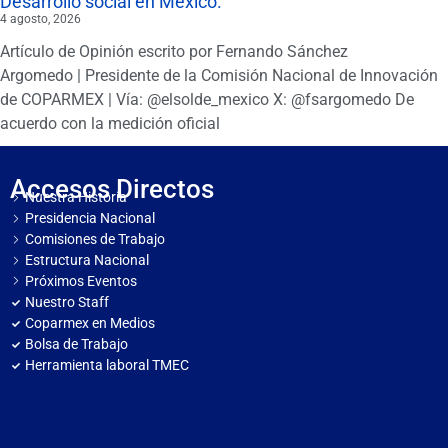
Desarrollo social en México.
4 agosto, 2026
Artículo de Opinión escrito por Fernando Sánchez
Argomedo | Presidente de la Comisión Nacional de Innovación
de COPARMEX | Vía: @elsolde_mexico X: @fsargomedo De
acuerdo con la medición oficial
Accesos Directos
Nuestra Historia
Presidencia Nacional
Comisiones de Trabajo
Estructura Nacional
Próximos Eventos
Nuestro Staff
Coparmex en Medios
Bolsa de Trabajo
Herramienta laboral TMEC