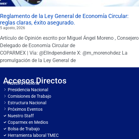
Reglamento de la Ley General de Economía Circular:
reglas claras, éxito asegurado.
5 agosto, 2026
Artículo de Opinión escrito por Miguel Ángel Moreno , Consejero
Delegado de Economía Circular de
COPARMEX | Vía: @ElIndpendiente X: @m_morenohdez La
promulgación de la Ley General de
Accesos Directos
Nuestra Historia
Presidencia Nacional
Comisiones de Trabajo
Estructura Nacional
Próximos Eventos
Nuestro Staff
Coparmex en Medios
Bolsa de Trabajo
Herramienta laboral TMEC