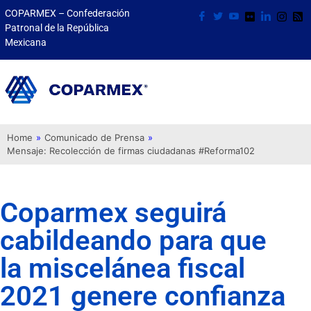
COPARMEX – Confederación
Patronal de la República
Mexicana
Home
»
Comunicado de Prensa
»
Mensaje: Recolección de firmas ciudadanas #Reforma102
Coparmex seguirá
cabildeando para que
la miscelánea fiscal
2021 genere confianza