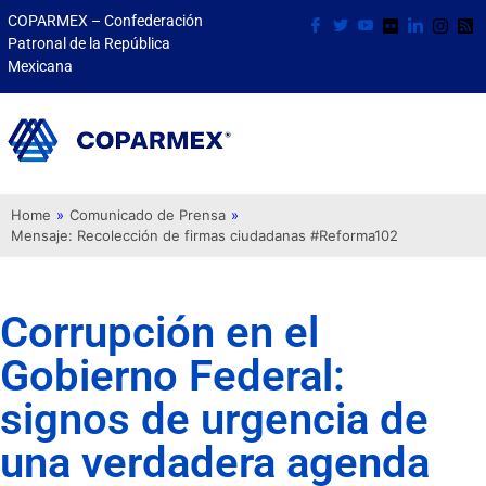
COPARMEX – Confederación
Patronal de la República
Mexicana
Home
»
Comunicado de Prensa
»
Mensaje: Recolección de firmas ciudadanas #Reforma102
Corrupción en el
Gobierno Federal:
signos de urgencia de
una verdadera agenda