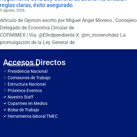
reglas claras, éxito asegurado.
5 agosto, 2026
Artículo de Opinión escrito por Miguel Ángel Moreno , Consejero
Delegado de Economía Circular de
COPARMEX | Vía: @ElIndpendiente X: @m_morenohdez La
promulgación de la Ley General de
Accesos Directos
Nuestra Historia
Presidencia Nacional
Comisiones de Trabajo
Estructura Nacional
Próximos Eventos
Nuestro Staff
Coparmex en Medios
Bolsa de Trabajo
Herramienta laboral TMEC