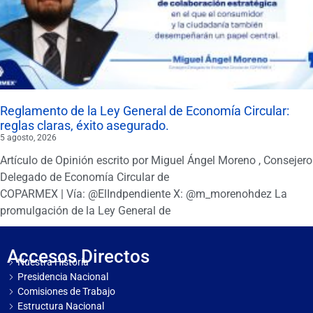
Reglamento de la Ley General de Economía Circular:
reglas claras, éxito asegurado.
5 agosto, 2026
Artículo de Opinión escrito por Miguel Ángel Moreno , Consejero
Delegado de Economía Circular de
COPARMEX | Vía: @ElIndpendiente X: @m_morenohdez La
promulgación de la Ley General de
Accesos Directos
Nuestra Historia
Presidencia Nacional
Comisiones de Trabajo
Estructura Nacional