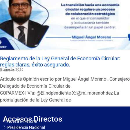
Reglamento de la Ley General de Economía Circular:
reglas claras, éxito asegurado.
5 agosto, 2026
Artículo de Opinión escrito por Miguel Ángel Moreno , Consejero
Delegado de Economía Circular de
COPARMEX | Vía: @ElIndpendiente X: @m_morenohdez La
promulgación de la Ley General de
Accesos Directos
Nuestra Historia
Presidencia Nacional