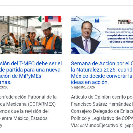
isión del T-MEC debe ser el
Semana de Acción por el 
de partida para una nueva
la Naturaleza 2026: cuand
ación de MiPyMEs
México decide convertir la
anas.
ideas en acción.
 2026
5 agosto, 2026
onfederación Patronal de la
Artículo de Opinión escrito po
ica Mexicana (COPARMEX)
Francisco Suárez Hernández 
mos que la revisión del
Consejero Delegado de Enlac
 entre México, Estados
Político y Legislativo de CO
y
Vía: @MundoEjecutivo X: @p