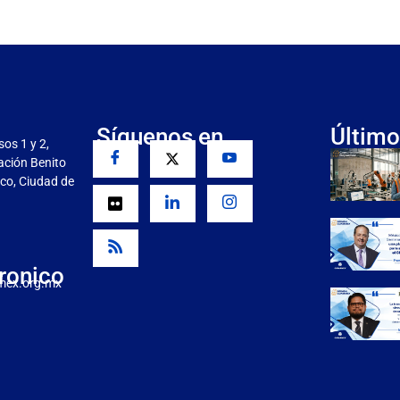
Síguenos en
Último
sos 1 y 2,
gación Benito
co, Ciudad de
ronico
mex.org.mx