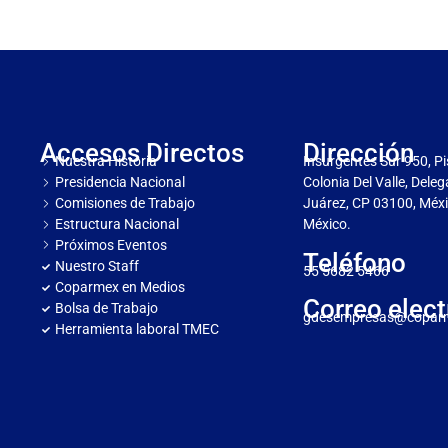
Accesos Directos
Dirección
Nuestra Historia
Insurgentes Sur 950, Pi
Presidencia Nacional
Colonia Del Valle, Dele
Comisiones de Trabajo
Juárez, CP 03100, Méxi
Estructura Nacional
México.
Próximos Eventos
Teléfono
Nuestro Staff
55 5682 5466
Coparmex en Medios
Correo elect
Bolsa de Trabajo
gdesempresas@copar
Herramienta laboral TMEC