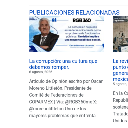
PUBLICACIONES RELACIONADAS
La corrupción: una cultura que
La rev
debemos romper.
punto 
6 agosto, 2026
gener
mexic
Artículo de Opinión escrito por Oscar
5 agosto,
Moreno Littletón, Presidente del
En la C
Comité de Federaciones de
Repúbl
COPARMEX | Vía: @RGB360mx X:
sostene
@morenolittleton Uno de los
Tratado
mayores problemas que enfrenta
Unidos 