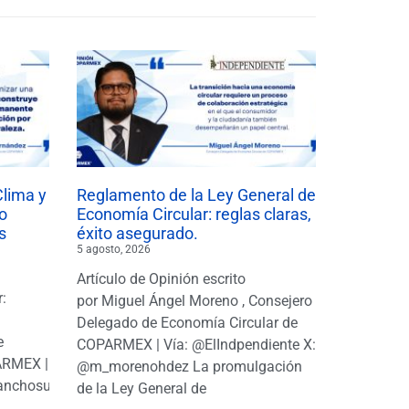
Clima y
Reglamento de la Ley General de
o
Economía Circular: reglas claras,
s
éxito asegurado.
5 agosto, 2026
Artículo de Opinión escrito
r:
por Miguel Ángel Moreno , Consejero
|
Delegado de Economía Circular de
e
COPARMEX | Vía: @ElIndpendiente X:
PARMEX |
@m_morenohdez La promulgación
anchosuarezh
de la Ley General de