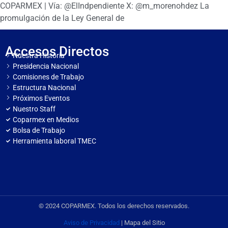
COPARMEX | Vía: @ElIndpendiente X: @m_morenohdez La
promulgación de la Ley General de
Accesos Directos
Nuestra Historia
Presidencia Nacional
Comisiones de Trabajo
Estructura Nacional
Próximos Eventos
Nuestro Staff
Coparmex en Medios
Bolsa de Trabajo
Herramienta laboral TMEC
© 2024 COPARMEX. Todos los derechos reservados.
Aviso de Privacidad
| Mapa del Sitio