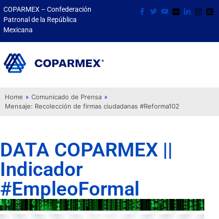
COPARMEX – Confederación
Patronal de la República
Mexicana
Home
»
Comunicado de Prensa
»
Mensaje: Recolección de firmas ciudadanas #Reforma102
DATA COPARMEX ||
Indicador
#EmpleoFormal